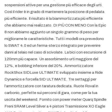
sospensioni attive per una gestione più efficace degli urti.
Così il rider è in grado di mantenere la posizione di pedalata
più efficiente. Il risultato è la biammortizzata più efficiente
che abbiamo mai realizzato. DI PIÙ CON MENO Con la Epic
8 non abbiamo aggiunto un singolo grammo di peso per
migliorarne le caratteristiche. Tutti i modelli ora prevedono
lo SWAT 4.0 ed un ferma-sterzo integrato per prevenire
danni al telaio nel caso di scivolate. La bici con escursione di
120mm più capace. Un assorbimento urti maggiore del
12%, e bobbing inferiore del 20%. Ammortizzatore
RockShox SIDLuxe ULTIMATE sviluppato insieme a Ride
Dynamics e forcella SID ULTIMATE. Tre settaggi per
l’ammortizzatore con taratura dedicata. Ruote Roval in
carbonio, perfette sui percorsi di gara, come per la tua
uscita del weekend. Fornito con power meter Quarq Spindle
Freni SRAM Level Silver a 4 pistoni Trasmissione XO Eagle