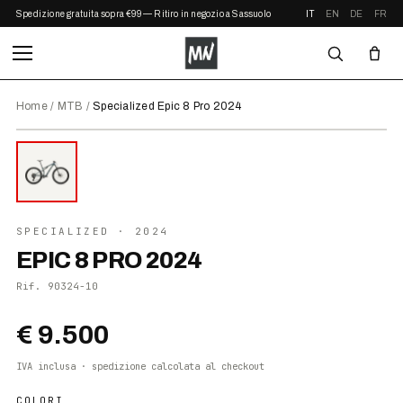
Spedizione gratuita sopra €99 — Ritiro in negozio a Sassuolo
IT
EN
DE
FR
Home
/
MTB
/
Specialized Epic 8 Pro 2024
⤢ ZOOM
2024
SPECIALIZED
· 2024
EPIC 8 PRO 2024
Rif.
90324-10
€ 9.500
IVA inclusa · spedizione calcolata al checkout
COLORI