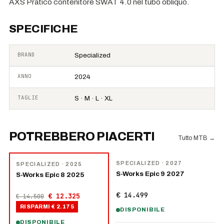
AXS Pratico contenitore SWAT 4.0 nel tubo obliquo.
SPECIFICHE
BRAND
Specialized
ANNO
2024
TAGLIE
S · M · L · XL
POTREBBERO PIACERTI
Tutto MTB
→
NOVITÀ
−
15
%
SPECIALIZED
· 2027
SPECIALIZED
· 2025
S-Works Epic 9 2027
S-Works Epic 8 2025
€ 14.499
€ 12.325
€ 14.500
RISPARMI
€ 2.175
DISPONIBILE
DISPONIBILE