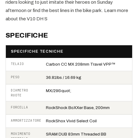
riders looking to just imitate their heroes on Sunday
afternoon or find the best lines in the bike park. Learn more
about the V10 DH S
SPECIFICHE
SPECIFICHE TECNICHE
TELAIO
Carbon CC MX 208mm Travel VPP™
PESO
36.81lbs / 16.69 kg
DIAMETRO
MX/29&quot;
RUOTE
FORCELLA
RockShock BoXXer Base, 200mm
AMMORTIZZATORE
RockShox Vivid Select Coil
MOVIMENTO
SRAM DUB 83mm Threaded BB