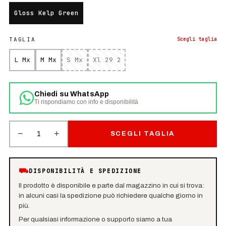
Gloss Kelp Green
TAGLIA
Scegli
taglia
L Mx
M Mx
S Mx
Xl 29 2
Chiedi su WhatsApp
Ti rispondiamo con info e disponibilità
−
+
1
SCEGLI TAGLIA
⛟
DISPONIBILITÀ E SPEDIZIONE
Il prodotto è disponibile e parte dal magazzino in cui si trova:
in alcuni casi la spedizione può richiedere qualche giorno in
più.
Per qualsiasi informazione o supporto siamo a tua