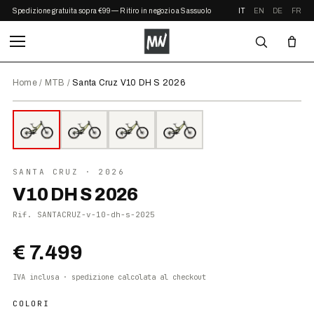
Spedizione gratuita sopra €99 — Ritiro in negozio a Sassuolo
IT
EN
DE
FR
Home
/
MTB
/
Santa Cruz V10 DH S 2026
⤢ ZOOM
2026
●
DISPONIBILE
SANTA CRUZ
· 2026
V10 DH S 2026
Rif.
SANTACRUZ-v-10-dh-s-2025
€ 7.499
IVA inclusa · spedizione calcolata al checkout
COLORI