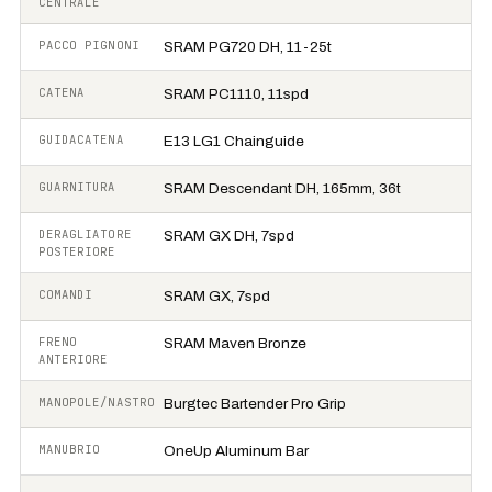
CENTRALE
PACCO PIGNONI
SRAM PG720 DH, 11-25t
CATENA
SRAM PC1110, 11spd
GUIDACATENA
E13 LG1 Chainguide
GUARNITURA
SRAM Descendant DH, 165mm, 36t
DERAGLIATORE
SRAM GX DH, 7spd
POSTERIORE
COMANDI
SRAM GX, 7spd
FRENO
SRAM Maven Bronze
ANTERIORE
MANOPOLE/NASTRO
Burgtec Bartender Pro Grip
MANUBRIO
OneUp Aluminum Bar