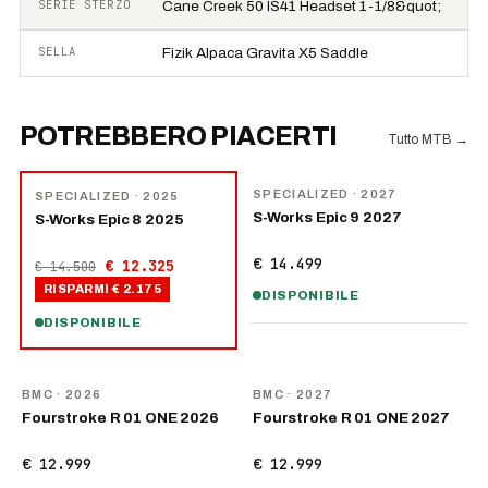
SERIE STERZO
Cane Creek 50 IS41 Headset 1-1/8&quot;
SELLA
Fizik Alpaca Gravita X5 Saddle
POTREBBERO PIACERTI
Tutto MTB
→
NOVITÀ
−
15
%
SPECIALIZED
· 2027
SPECIALIZED
· 2025
S-Works Epic 9 2027
S-Works Epic 8 2025
€ 14.499
€ 12.325
€ 14.500
RISPARMI
€ 2.175
DISPONIBILE
DISPONIBILE
NOVITÀ
NOVITÀ
BMC
· 2026
BMC
· 2027
Fourstroke R 01 ONE 2026
Fourstroke R 01 ONE 2027
€ 12.999
€ 12.999