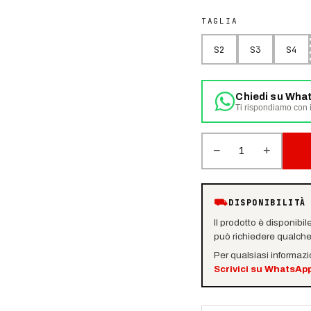
TAGLIA
S2
S3
S4
Chiedi su Wha
Ti rispondiamo con i
−
+
1
⛟
DISPONIBILITÀ
Il prodotto è disponibil
può richiedere qualche 
Per qualsiasi informaz
Scrivici su WhatsAp