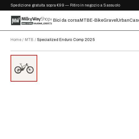
Spedizione gratuita sopra €99 — Ritiro in negozio a Sassuolo
Bici da corsa
MTB
E-Bike
Gravel
Urban
Cas
Home
/
MTB
/
Specialized Enduro Comp 2025
2025
●
DISPONIBILE