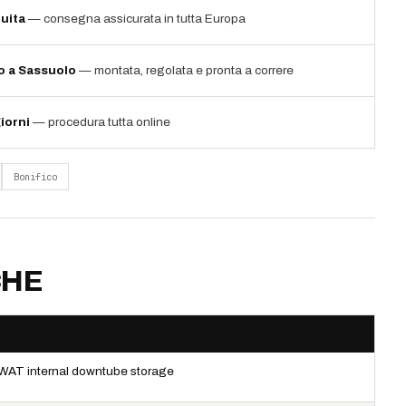
uita
— consegna assicurata in tutta Europa
io a Sassuolo
— montata, regolata e pronta a correre
iorni
— procedura tutta online
Bonifico
CHE
WAT internal downtube storage