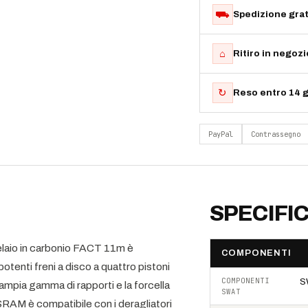
⛟
Spedizione grat
⌂
Ritiro in negoz
↻
Reso entro 14 g
PayPal
Contrassegno
SPECIFI
 telaio in carbonio FACT 11m è
COMPONENTI
tenti freni a disco a quattro pistoni
COMPONENTI
S
mpia gamma di rapporti e la forcella
SWAT
SRAM è compatibile con i deragliatori