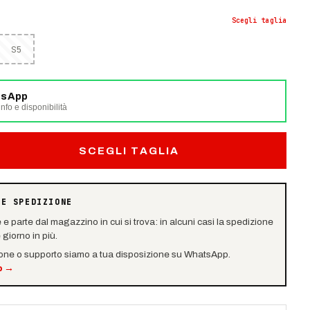
Scegli
taglia
S5
tsApp
nfo e disponibilità
SCEGLI TAGLIA
 E SPEDIZIONE
e e parte dal magazzino in cui si trova: in alcuni casi la spedizione
giorno in più.
ione o supporto siamo a tua disposizione su WhatsApp.
p
→