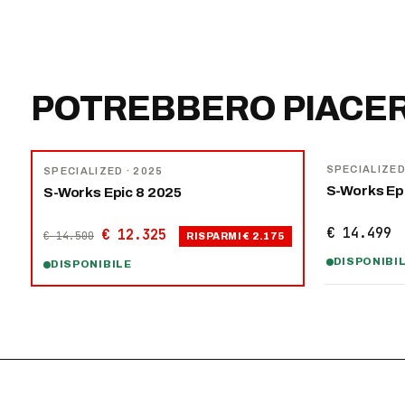
POTREBBERO PIACER
NOVITÀ
−
15
%
SPECIALIZE
SPECIALIZED
· 2025
S-Works Ep
S-Works Epic 8 2025
€ 14.499
€ 12.325
€ 14.500
RISPARMI
€ 2.175
DISPONIBI
DISPONIBILE