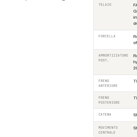
TELAIO
F
G
i
dr
FORCELLA
R
of
AMMORTIZZATORE
R
POST.
h
2
FRENO
T
ANTERIORE
FRENO
T
POSTERIORE
CATENA
S
MOVIMENTO
S
CENTRALE