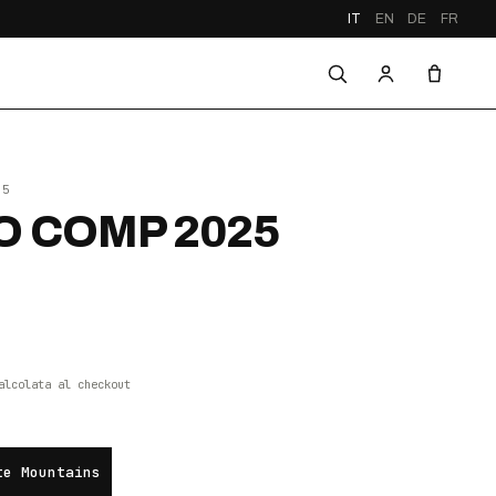
IT
EN
DE
FR
25
 COMP 2025
alcolata al checkout
te Mountains