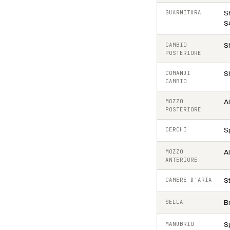
GUARNITURA
S
S
CAMBIO
S
POSTERIORE
COMANDI
S
CAMBIO
MOZZO
A
POSTERIORE
CERCHI
S
MOZZO
A
ANTERIORE
CAMERE D'ARIA
S
SELLA
B
MANUBRIO
S