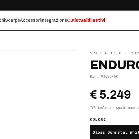
chi
Scarpe
Accessori
Integrazione
Outlet
Saldi estivi
⤢ ZOOM
SPECIALIZED
· 20
ENDURO
Rif.
93625-50
€ 5.249
IVA inclusa · spedizione c
COLORI
Gloss Gunmetal Whi