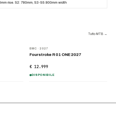
0mm rise. S2: 780mm, S3-S5:800mm width
Tutto MTB
→
NOVITÀ
BMC
· 2027
Fourstroke R 01 ONE 2027
€ 12.999
DISPONIBILE