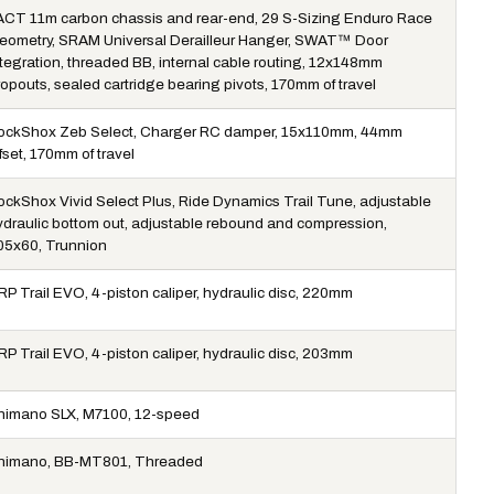
ACT 11m carbon chassis and rear-end, 29 S-Sizing Enduro Race
eometry, SRAM Universal Derailleur Hanger, SWAT™ Door
ntegration, threaded BB, internal cable routing, 12x148mm
opouts, sealed cartridge bearing pivots, 170mm of travel
ockShox Zeb Select, Charger RC damper, 15x110mm, 44mm
fset, 170mm of travel
ockShox Vivid Select Plus, Ride Dynamics Trail Tune, adjustable
ydraulic bottom out, adjustable rebound and compression,
05x60, Trunnion
RP Trail EVO, 4-piston caliper, hydraulic disc, 220mm
RP Trail EVO, 4-piston caliper, hydraulic disc, 203mm
himano SLX, M7100, 12-speed
himano, BB-MT801, Threaded