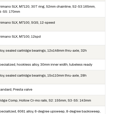
himano SLX, M7120, 30T ring, 52mm chainline, S2-S3:165mm,
4-S5: 170mm
himano SLX, M7100, SGS, 12-speed
himano SLX, M7100, 12spd
lloy, sealed cartridge bearings, 12x148mm thru-axle, 32h
pecialized, hookless alloy, 30mm inner width, tubeless ready
lloy, sealed cartridge bearings, 15x110mm thru-axle, 28h
tandard, Presta valve
ridge Comp, Hollow Cr-mo rails, S2: 155mm, S3-S5: 143mm
peciailized, 6061 alloy, 6-degree upsweep, 8-degree backsweep,