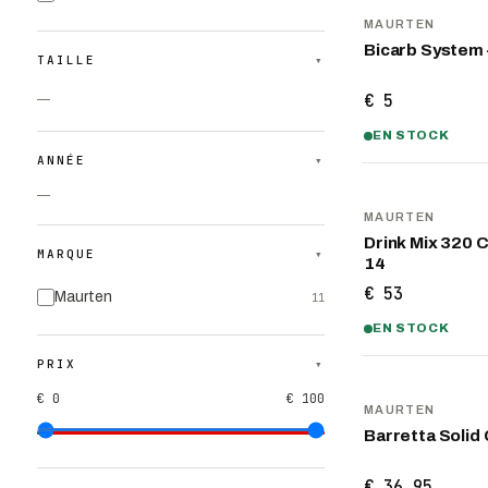
MAURTEN
Bicarb System 
TAILLE
▾
€ 5
—
EN STOCK
ANNÉE
▾
—
MAURTEN
Drink Mix 320 
MARQUE
▾
14
€ 53
Maurten
11
EN STOCK
PRIX
▾
€ 0
€ 100
MAURTEN
Barretta Solid 
€ 36,95