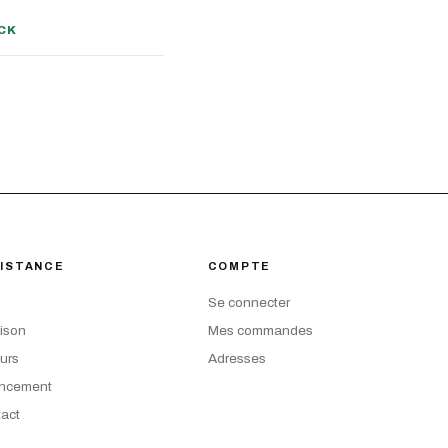
CK
ISTANCE
COMPTE
Se connecter
aison
Mes commandes
urs
Adresses
ancement
act