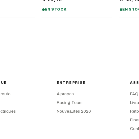
EN STOCK
EN STO
QUE
ENTREPRISE
ASS
 route
À propos
FAQ
Racing Team
Livr
ectriques
Nouveautés 2026
Reto
Fin
Cont