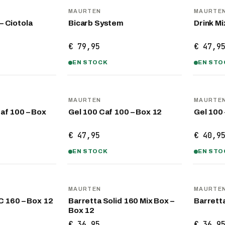
MAURTEN
MAURTE
– Ciotola
Bicarb System
Drink Mi
€ 79,95
€ 47,9
EN STOCK
EN STO
MAURTEN
MAURTE
Caf 100 – Box
Gel 100 Caf 100 – Box 12
Gel 100 
€ 47,95
€ 40,9
EN STOCK
EN STO
MAURTEN
MAURTE
C 160 – Box 12
Barretta Solid 160 Mix Box –
Barrett
Box 12
€ 36,95
€ 36,9