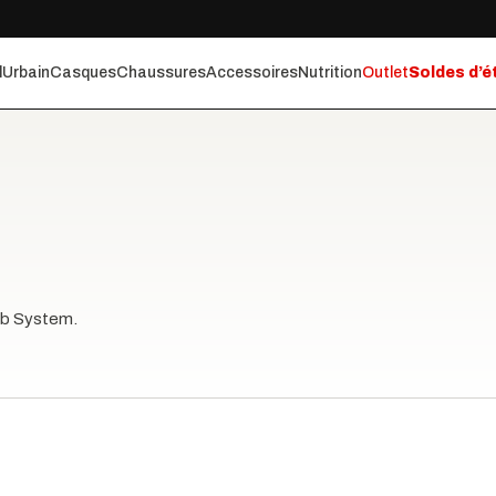
l
Urbain
Casques
Chaussures
Accessoires
Nutrition
Outlet
Soldes d’é
arb System.