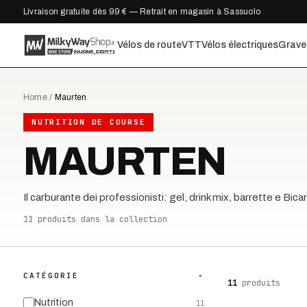
Livraison gratuite dès 99 € — Retrait en magasin à Sassuolo
Vélos de route
VTT
Vélos électriques
Grave
Home
/
Maurten
NUTRITION DE COURSE
MAURTEN
Il carburante dei professionisti: gel, drink mix, barrette e Bic
11
produits dans la collection
CATÉGORIE
▾
11
produits
Nutrition
11