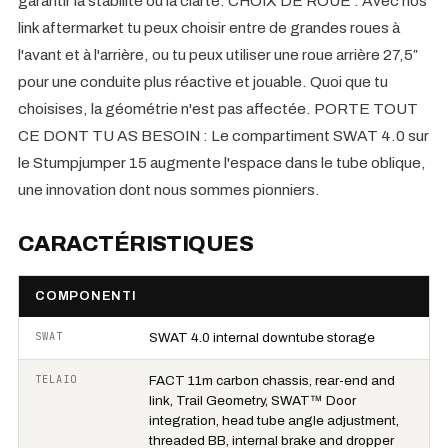
garantir la stabilité ou la clarté. CHOIX DE ROUE : Avec nos
link aftermarket tu peux choisir entre de grandes roues à
l'avant et à l'arrière, ou tu peux utiliser une roue arrière 27,5″
pour une conduite plus réactive et jouable. Quoi que tu
choisises, la géométrie n'est pas affectée. PORTE TOUT
CE DONT TU AS BESOIN : Le compartiment SWAT 4.0 sur
le Stumpjumper 15 augmente l'espace dans le tube oblique,
une innovation dont nous sommes pionniers.
CARACTÉRISTIQUES
COMPONENTI
SWAT
SWAT 4.0 internal downtube storage
TELAIO
FACT 11m carbon chassis, rear-end and
link, Trail Geometry, SWAT™ Door
integration, head tube angle adjustment,
threaded BB, internal brake and dropper