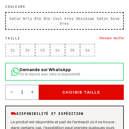
COULEURS
Satin Nrly Blk Blk Cool Grey Obsidian Satin Dove
Grey
TAILLE
Choisis
taille
S1
S2
S3
S4
S5
S6
Demande sur WhatsApp
On te répond avec infos et disponibilité
−
+
1
CHOISIS TAILLE
⛟
DISPONIBILITÉ ET EXPÉDITION
Le produit est disponible et part de l'entrepôt où il se trouve :
dans certains cas, l'expédition peut prendre quelques jours