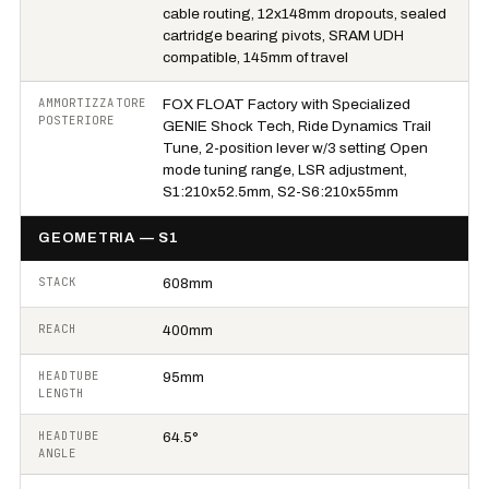
cable routing, 12x148mm dropouts, sealed
cartridge bearing pivots, SRAM UDH
compatible, 145mm of travel
AMMORTIZZATORE
FOX FLOAT Factory with Specialized
POSTERIORE
GENIE Shock Tech, Ride Dynamics Trail
Tune, 2-position lever w/3 setting Open
mode tuning range, LSR adjustment,
S1:210x52.5mm, S2-S6:210x55mm
GEOMETRIA — S1
STACK
608mm
REACH
400mm
HEADTUBE
95mm
LENGTH
HEADTUBE
64.5°
ANGLE