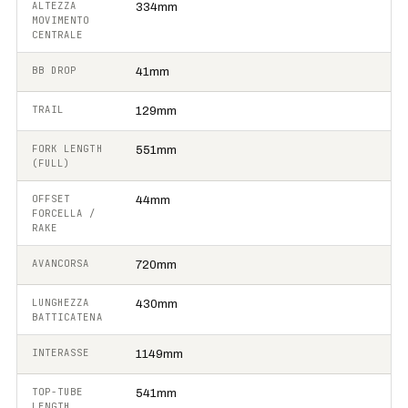
ALTEZZA
334mm
MOVIMENTO
CENTRALE
BB DROP
41mm
TRAIL
129mm
FORK LENGTH
551mm
(FULL)
OFFSET
44mm
FORCELLA /
RAKE
AVANCORSA
720mm
LUNGHEZZA
430mm
BATTICATENA
INTERASSE
1149mm
TOP-TUBE
541mm
LENGTH