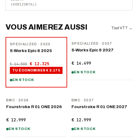
(HORIZONTAL)
VOUS AIMEREZ AUSSI
Tout VTT
→
NOUVEAU
−
15
%
SPECIALIZED
· 2027
SPECIALIZED
· 2025
S-Works Epic 9 2027
S-Works Epic 8 2025
€ 14.499
€ 12.325
€ 14.500
TU ÉCONOMISES
€ 2.175
EN STOCK
EN STOCK
NOUVEAU
NOUVEAU
BMC
· 2026
BMC
· 2027
Fourstroke R 01 ONE 2026
Fourstroke R 01 ONE 2027
€ 12.999
€ 12.999
EN STOCK
EN STOCK