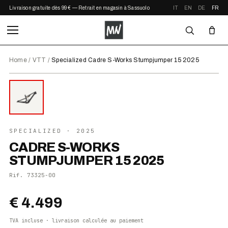
Livraison gratuite dès 99 € — Retrait en magasin à Sassuolo
IT
EN
DE
FR
Home
/
VTT
/
Specialized Cadre S-Works Stumpjumper 15 2025
⤢ ZOOM
2025
SPECIALIZED
· 2025
CADRE S-WORKS
STUMPJUMPER 15 2025
Rif.
73325-00
€ 4.499
TVA incluse · livraison calculée au paiement