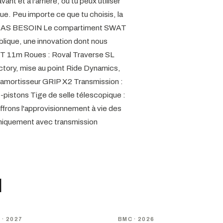
nt et à l'arrière, ou tu peux utiliser
que. Peu importe ce que tu choisis, la
U AS BESOIN Le compartiment SWAT
lique, une innovation dont nous
ACT 11m Roues : Roval Traverse SL
tory, mise au point Ride Dynamics,
mortisseur GRIP X2 Transmission :
istons Tige de selle télescopique :
ffrons l'approvisionnement à vie des
 uniquement avec transmission
I
NOUVEAU
D
· 2027
BMC
· 2026