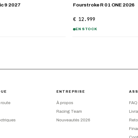
ic 9 2027
Fourstroke R 01 ONE 2026
€ 12.999
EN STOCK
QUE
ENTREPRISE
ASS
 route
À propos
FAQ
Racing Team
Livr
ectriques
Nouveautés 2026
Reto
Fin
Cont