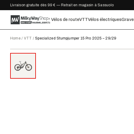
Livraison gratuite dès 99 € — Retrait en magasin à Sassuolo
Vélos de route
VTT
Vélos électriques
Grave
Home
/
VTT
/
Specialized Stumpjumper 15 Pro 2025 – 29/29
2025