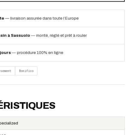
ite
— livraison assurée dans toute l’Europe
sin à Sassuolo
— monté, réglé et prêt à rouler
jours
— procédure 100% en ligne
rsement
Bonifico
RISTIQUES
pecialized