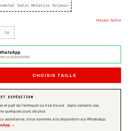
unmetal Satin Metallic Sulphur
Choisis
taille
S6
WhatsApp
fos et disponibilité
CHOISIS TAILLE
 ET EXPÉDITION
e et part de l'entrepôt où il se trouve : dans certains cas,
dre quelques jours de plus.
 ou assistance, nous sommes à ta disposition sur WhatsApp.
tsApp
→