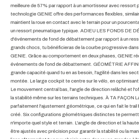
meilleure de 57% par rapport à un amortisseur avec ressort
technologie GENIE offre des performances flexibles, similaire
maintient la roue en contact avec le terrain pour un pourcent
un ressort pneumatique typique. ADIEU LES FONDS D
d'événements de fond de débattement par rapport à un ress
grands chocs, tu bénéficieras de la courbe progressive dan
GENIE. Grâce au comportement en deux phases, GENIE réduit
événements de fond de débattement. GÉOMÉTRIE AFFINÉE 
grande capacité quand tu en as besoin, l'agilité dans les secti
montée. Le large cockpit te centre sur le vélo, en optimisant l
Le mouvement central bas, l'angle de direction relâché et l'o
la stabilité même sur les terrains techniques. À TA FAÇON 
parfaitement l'ajustement géométrique, ce qui en fait le trail 
créé. Six configurations géométriques distinctes te permett
n'importe quel style et terrain. L'angle de direction et la h
être ajustés avec précision pour garantir la stabilité ou la