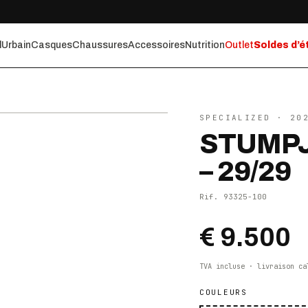
l
Urbain
Casques
Chaussures
Accessoires
Nutrition
Outlet
Soldes d’é
⤢ ZOOM
SPECIALIZED
· 20
STUMPJ
– 29/29
Rif.
93325-100
€ 9.500
TVA incluse · livraison ca
COULEURS