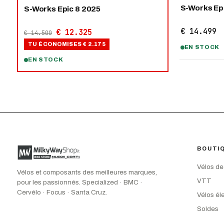
S-Works Ep
S-Works Epic 8 2025
€ 14.499
€ 12.325
€ 14.500
TU ÉCONOMISES
€ 2.175
EN STOCK
EN STOCK
BOUTI
Vélos de
Vélos et composants des meilleures marques,
VTT
pour les passionnés. Specialized · BMC ·
Cervélo · Focus · Santa Cruz.
Vélos él
Soldes