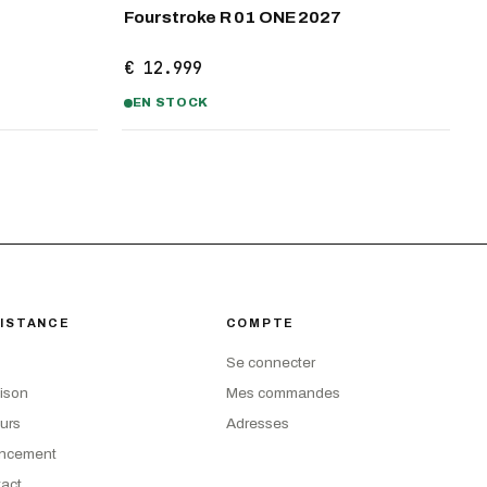
Fourstroke R 01 ONE 2027
€ 12.999
EN STOCK
ISTANCE
COMPTE
Se connecter
aison
Mes commandes
urs
Adresses
ancement
act