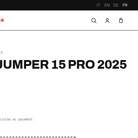
IT
EN
DE
FR
té
25
UMPER 15 PRO 2025
lculée au paiement