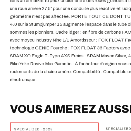
liens aftermarket tu peux choisir entre des roues grandes à l'ava
une roue arrière 27,5″ pour une conduite plus réactive et ludi
géométrie n'est pas affectée. PORTE TOUT CE DONT T
4.0 sur la Stumpjumper 15 augmente l'espace dans le tube ob
sommes les pionniers. Cadre léger : en fibre de carbone F
avec moyeu Industry Nine 1/1 Amortisseur : FOX FLOAT Fac
technologie GENIE Fourche : FOX FLOAT 36 Factory avec a
SRAM XO Eagle T-Type AXS Freins : SRAM Maven Silver, 4-p
Bike Yoke Revive Max Garantie : À l'acheteur d'origine nous o
roulements de la chaîne arrière. Compatibilité : Compatible
électronique.
VOUS AIMEREZ AUSS
NOUVEAU
−
15
%
SPECIALIZE
SPECIALIZED
· 2025