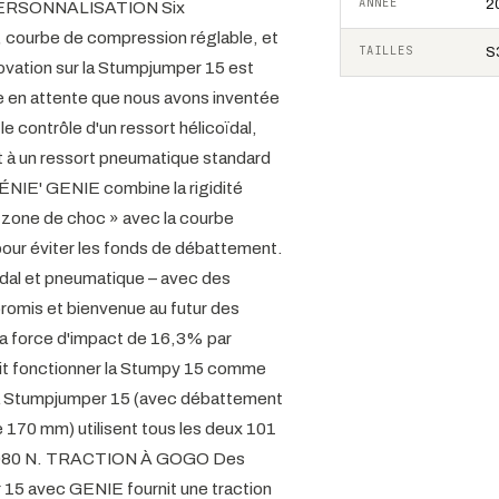
ANNÉE
2
O. PERSONNALISATION Six
, courbe de compression réglable, et
TAILLES
S3
ovation sur la Stumpjumper 15 est
 en attente que nous avons inventée
le contrôle d'un ressort hélicoïdal,
t à un ressort pneumatique standard
GÉNIE' GENIE combine la rigidité
 « zone de choc » avec la courbe
our éviter les fonds de débattement.
ïdal et pneumatique – avec des
romis et bienvenue au futur des
a force d'impact de 16,3% par
ait fonctionner la Stumpy 15 comme
la Stumpjumper 15 (avec débattement
 170 mm) utilisent tous les deux 101
e 1080 N. TRACTION À GOGO Des
r 15 avec GENIE fournit une traction