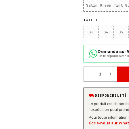
Satin Green Tint G
TAILLE
S3
S4
S5
Demande sur 
On te répond avec in
−
+
1
⛟
DISPONIBILITÉ
Le produit est disponibl
l'expédition peut pren
Pour toute information
Écris-nous sur Wha