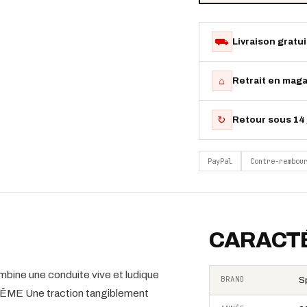
⛟
Livraison gratu
⌂
Retrait en maga
↻
Retour sous 14 
PayPal
Contre-rembou
CARACTÉ
e une conduite vive et ludique
BRAND
S
ME Une traction tangiblement