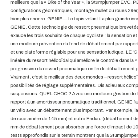
meilleure que la « Bike of the Year », la Stumpjumper EV
configurations géométriques, montage mullet ou roues 29er
bien plus encore. GENIE—Le tapis volant La plus grande inn
GENIE. Cette technologie de ressort pneumatique brevetée
exauce les trois souhaits de chaque cycliste : la sensation et 
une meilleure prévention du fond de débattement par rappor
et une plateforme réglable pour une sensation ludique. LE '
linéaire du ressort hélicoïdal qui améliore le contrôle dans la
progressive du ressort pneumatique en fin de débattement p
Vraiment, c'est le meilleur des deux mondes – ressort hélico
possibilités de réglage supplémentaires. Dis adieu aux comp
suspensions. QUEL CHOC ? Avec une meilleure gestion de l
rapport à un amortisseur pneumatique traditionnel, GENIE f
un vélo avec un débattement plus important. Par exemple, 
de roue arrière de 145 mm) et notre Enduro (débattement de
mm de débattement pour absorber une force d'impact d
tests approfondis sur le terrain montrent que la Stumpjumpe