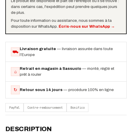
Le produit est disponible et part de l'entrepôt où il se trouve :
dans certains cas, l'expédition peut prendre quelques jours
de plus.
Pour toute information ou assistance, nous sommes à ta
disposition sur WhatsApp.
Écris-nous sur WhatsApp
→
Livraison gratuite
— livraison assurée dans toute
⛟
l’Europe
Retrait en magasin à Sassuolo
— monté, réglé et
⌂
prêt à rouler
↻
Retour sous 14 jours
— procédure 100% en ligne
PayPal
Contre-remboursement
Bonifico
DESCRIPTION