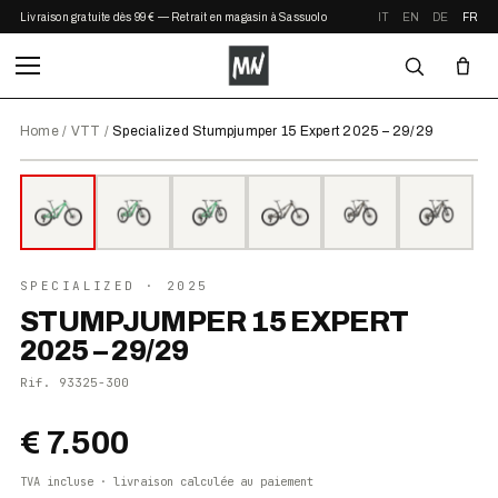
Livraison gratuite dès 99 € — Retrait en magasin à Sassuolo
IT
EN
DE
FR
Home
/
VTT
/
Specialized Stumpjumper 15 Expert 2025 – 29/29
⤢ ZOOM
2025
SPECIALIZED
· 2025
STUMPJUMPER 15 EXPERT
2025 – 29/29
Rif.
93325-300
€ 7.500
TVA incluse · livraison calculée au paiement