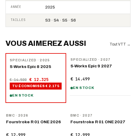
ANNÉE
2025
TAILLES
S3 · S4 · S5 · S6
VOUS AIMEREZ AUSSI
Tout VTT
→
NOUVEAU
−
15
%
SPECIALIZED
· 2027
SPECIALIZED
· 2025
S-Works Epic 9 2027
S-Works Epic 8 2025
€ 14.499
€ 12.325
€ 14.500
TU ÉCONOMISES
€ 2.175
EN STOCK
EN STOCK
NOUVEAU
NOUVEAU
BMC
· 2026
BMC
· 2027
Fourstroke R 01 ONE 2026
Fourstroke R 01 ONE 2027
€ 12.999
€ 12.999