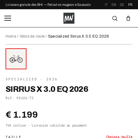
Livraison gratuite dès 99 € — Retrait en magasin à Sassuolo
IT
EN
DE
FR
Home
/
Vélos de route
/
Specialized Sirrus X 3.0 EQ 2026
⤢ ZOOM
2026
●
EN STOCK
SPECIALIZED
· 2026
SIRRUS X 3.0 EQ 2026
Rif.
92426-73
€ 1.199
TVA incluse · livraison calculée au paiement
TAILLE
Choisis
taille