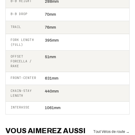
B-B HEIGHT
288mm
B-B DROP
70mm
TRAIL
76mm
FORK LENGTH
395mm
(FULL)
OFFSET
51mm
FORCELLA /
RAKE
FRONT-CENTER
631mm
CHAIN-STAY
440mm
LENGTH
INTERASSE
1061mm
VOUS AIMEREZ AUSSI
Tout Vélos de route
→