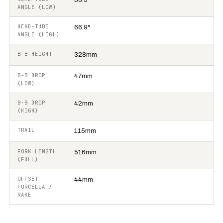
ANGLE (LOW)
HEAD-TUBE
66.9°
ANGLE (HIGH)
B-B HEIGHT
328mm
B-B DROP
47mm
(LOW)
B-B DROP
42mm
(HIGH)
TRAIL
115mm
FORK LENGTH
516mm
(FULL)
OFFSET
44mm
FORCELLA /
RAKE