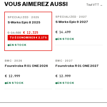
VOUS AIMEREZ AUSSI
Tout VTT
→
NOUVEAU
−
15
%
SPECIALIZED
· 2027
SPECIALIZED
· 2025
S-Works Epic 9 2027
S-Works Epic 8 2025
€ 14.499
€ 12.325
€ 14.500
TU ÉCONOMISES
€ 2.175
EN STOCK
EN STOCK
NOUVEAU
NOUVEAU
BMC
· 2026
BMC
· 2027
Fourstroke R 01 ONE 2026
Fourstroke R 01 ONE 2027
€ 12.999
€ 12.999
EN STOCK
EN STOCK