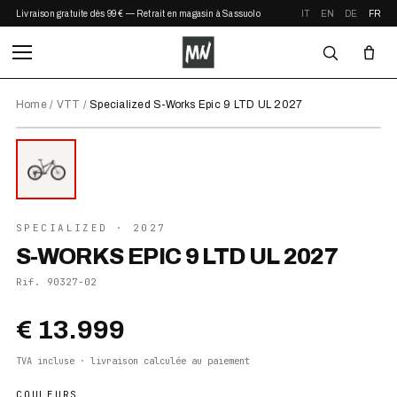
Livraison gratuite dès 99 € — Retrait en magasin à Sassuolo
IT
EN
DE
FR
Home
/
VTT
/
Specialized S-Works Epic 9 LTD UL 2027
⤢ ZOOM
2027
SPECIALIZED
· 2027
S-WORKS EPIC 9 LTD UL 2027
Rif.
90327-02
€ 13.999
TVA incluse · livraison calculée au paiement
COULEURS