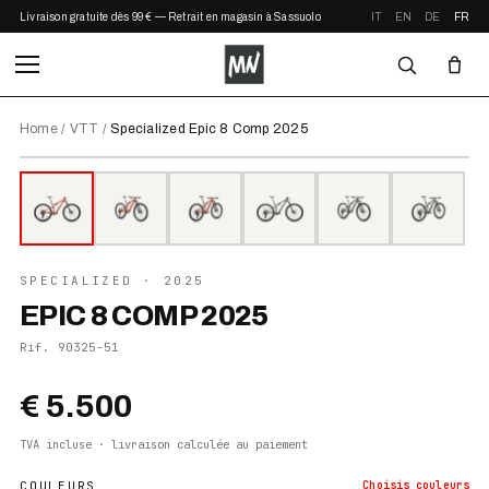
Livraison gratuite dès 99 € — Retrait en magasin à Sassuolo
IT
EN
DE
FR
Home
/
VTT
/
Specialized Epic 8 Comp 2025
⤢ ZOOM
2025
SPECIALIZED
· 2025
EPIC 8 COMP 2025
Rif.
90325-51
€ 5.500
TVA incluse · livraison calculée au paiement
COULEURS
Choisis
couleurs