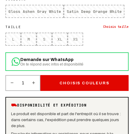
Gloss Ashen Gray White
Satin Deep Orange White
TAILLE
Choisis
taille
L
M
S
XL
XS
Demande sur WhatsApp
On te répond avec infos et disponibilité
−
+
1
CHOISIS COULEURS
⛟
DISPONIBILITÉ ET EXPÉDITION
Le produit est disponible et part de l'entrepôt où il se trouve :
dans certains cas, l'expédition peut prendre quelques jours
de plus.
Pour toute information ou assistance, nous sommes à ta