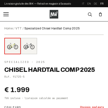
Livraison gratuite dès 99 € — Retrait en magasin à Sassuolo
IT
EN
DE
FR
Home
/
VTT
/
Specialized Chisel Hardtail Comp 2025
⤢ ZOOM
2025
●
EN STOCK
SPECIALIZED
· 2025
CHISEL HARDTAIL COMP 2025
Rif.
91725-5
€ 1.999
TVA incluse · livraison calculée au paiement
COULEURS
Choisis
couleurs