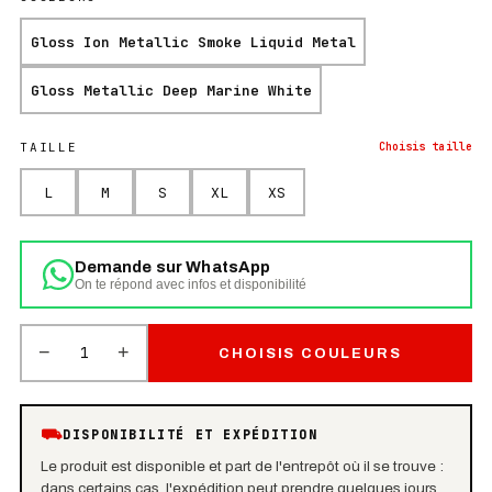
Gloss Ion Metallic Smoke Liquid Metal
Gloss Metallic Deep Marine White
TAILLE
Choisis
taille
L
M
S
XL
XS
Demande sur WhatsApp
On te répond avec infos et disponibilité
−
+
1
CHOISIS COULEURS
⛟
DISPONIBILITÉ ET EXPÉDITION
Le produit est disponible et part de l'entrepôt où il se trouve :
dans certains cas, l'expédition peut prendre quelques jours