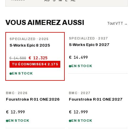
VOUS AIMEREZ AUSSI
Tout VTT
→
NOUVEAU
−
15
%
SPECIALIZED
· 2027
SPECIALIZED
· 2025
S-Works Epic 9 2027
S-Works Epic 8 2025
€ 14.499
€ 12.325
€ 14.500
TU ÉCONOMISES
€ 2.175
EN STOCK
EN STOCK
NOUVEAU
NOUVEAU
BMC
· 2026
BMC
· 2027
Fourstroke R 01 ONE 2026
Fourstroke R 01 ONE 2027
€ 12.999
€ 12.999
EN STOCK
EN STOCK