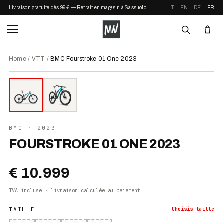
Livraison gratuite dès 99 € — Retrait en magasin à Sassuolo
IT
EN
DE
FR
Home
/
VTT
/
BMC Fourstroke 01 One 2023
⤢ ZOOM
2023
BMC
· 2023
FOURSTROKE 01 ONE 2023
€ 10.999
TVA incluse · livraison calculée au paiement
TAILLE
Choisis
taille