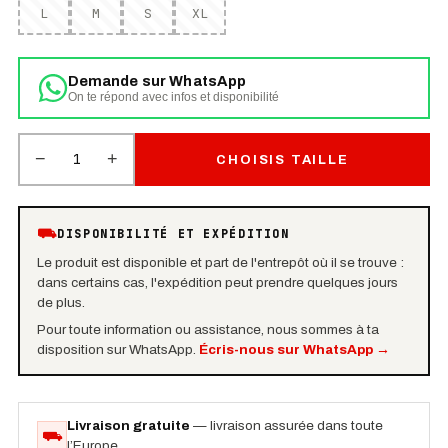
L
M
S
XL
Demande sur WhatsApp
On te répond avec infos et disponibilité
−
+
1
CHOISIS TAILLE
⛟
DISPONIBILITÉ ET EXPÉDITION
Le produit est disponible et part de l'entrepôt où il se trouve :
dans certains cas, l'expédition peut prendre quelques jours
de plus.
Pour toute information ou assistance, nous sommes à ta
disposition sur WhatsApp.
Écris-nous sur WhatsApp
→
Livraison gratuite
— livraison assurée dans toute
⛟
l’Europe