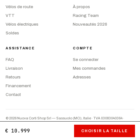
Vélos de route
À propos
VTT
Racing Team
Vélos électriques
Nouveautés 2026
Soldes
ASSISTANCE
COMPTE
FAQ
Se connecter
Livraison
Mes commandes
Retours
Adresses
Financement
Contact
© 2026 Nuova Corti Shop Srl — Sassuolo (MO), Italie · TVA 03083040364
·
Privacy
·
CGV
·
Préférences cookies
PayPal
Paiement à la livraison
Virement
€ 10.999
CHOISIR LA TAILLE