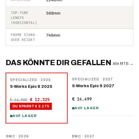
TOP-TUBE
568mm
LENGTH
(HORIZONTAL)
FRAME STAND-
749mm
OVER HEIGHT
DAS KÖNNTE DIR GEFALLEN
Alle MTB
→
NEU
−
15
%
SPECIALIZED
· 2027
SPECIALIZED
· 2025
S-Works Epic 9 2027
S-Works Epic 8 2025
€ 14.499
€ 12.325
€ 14.500
DU SPARST
€ 2.175
AUF LAGER
AUF LAGER
NEU
NEU
BMC
· 2026
BMC
· 2027