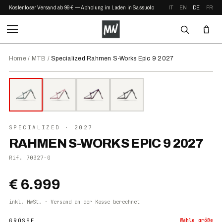
Kostenloser Versand ab 99 € — Abholung im Laden in Sassuolo
IT
EN
DE
FR
Home
/
MTB
/
Specialized Rahmen S-Works Epic 9 2027
⤢ ZOOM
2027
●
AUF LAGER
SPECIALIZED
· 2027
RAHMEN S-WORKS EPIC 9 2027
Rif.
70327-0
€ 6.999
inkl. MwSt. · Versand an der Kasse berechnet
GRÖSSE
Wähle
größe