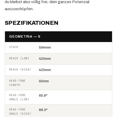
du bleibst also völlig frei, dein ganzes Potenzial
auszuschöpfen.
SPEZIFIKATIONEN
GEOMETRIA — S
STACK
594mm
REACH (LOW)
420mm
REACH (HIGH)
425mm
HEAD-TUBE
92mm
LENGTH
HEAD-TUBE
65.9°
ANGLE (LOW)
HEAD-TUBE
66.3°
ANGLE (HIGH)