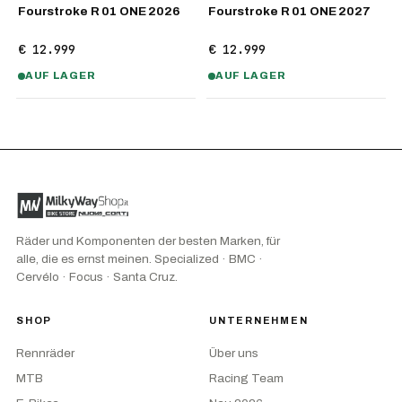
Fourstroke R 01 ONE 2026
Fourstroke R 01 ONE 2027
€ 12.999
€ 12.999
AUF LAGER
AUF LAGER
Räder und Komponenten der besten Marken, für
alle, die es ernst meinen. Specialized · BMC ·
Cervélo · Focus · Santa Cruz.
SHOP
UNTERNEHMEN
Rennräder
Über uns
MTB
Racing Team