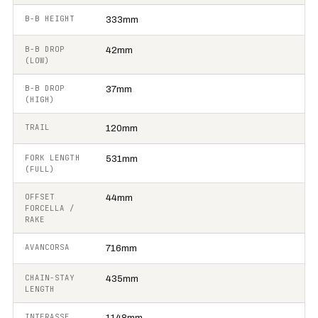
B-B HEIGHT
333mm
B-B DROP
42mm
(LOW)
B-B DROP
37mm
(HIGH)
TRAIL
120mm
FORK LENGTH
531mm
(FULL)
OFFSET
44mm
FORCELLA /
RAKE
AVANCORSA
716mm
CHAIN-STAY
435mm
LENGTH
INTERASSE
1148mm