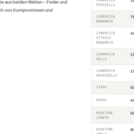
LUNGHEZZA
1
e aus beiden Welten – Feder und
PEDIVELLA
dich von Kompromissen und
LARGHEZZA
7
MANUBRIO
LUNGHEZZA
4
ATTACCO
MANUBRIO
LARGHEZZA
1
SELLA
LUNGHEZZA
1
REGGISELLA
STACK
6
REACH
4
HEADTUBE
9
LENGTH
HEADTUBE
6