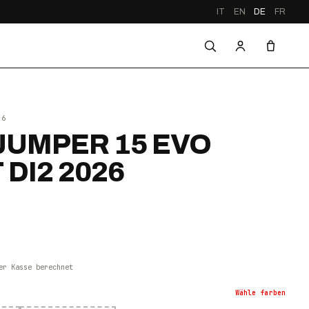
IT
EN
DE
FR
26
UMPER 15 EVO
DI2 2026
er Kasse berechnet
Wähle
farben