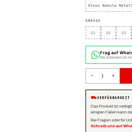
Gloss Nebula Metal
GRÖSSE
S1
S2
S3
Frag auf Wha
Wir antworten dir mi
−
+
1
⛟
VERFÜGBARKEIT
Das Produkt ist verfüg
einigen Fällen kann d
Bei Fragen oder für Un
Schreib uns auf Wh