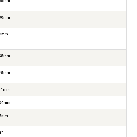
65mm
80mm
0mm
55mm
25mm
11mm
00mm
5mm
4°