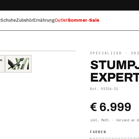
e
Schuhe
Zubehör
Ernährung
Outlet
Sommer-Sale
⤢ ZOOM
SPECIALIZED
· 20
STUMPJ
EXPERT 
Rif.
93326-31
€ 6.999
inkl. MwSt. · Versand an d
FARBEN