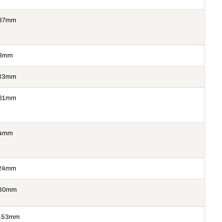
37mm
8mm
33mm
61mm
4mm
24mm
30mm
153mm