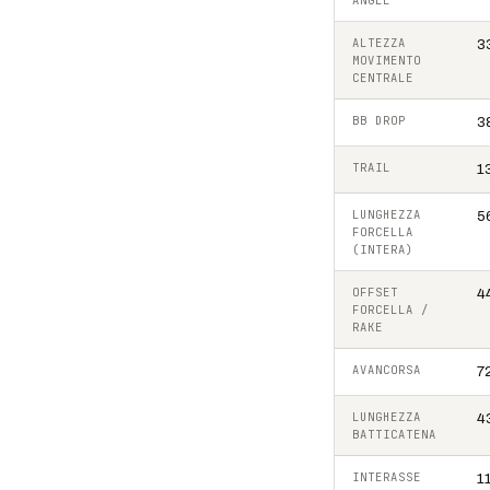
ANGLE
ALTEZZA
3
MOVIMENTO
CENTRALE
BB DROP
3
TRAIL
1
LUNGHEZZA
5
FORCELLA
(INTERA)
OFFSET
4
FORCELLA /
RAKE
AVANCORSA
7
LUNGHEZZA
4
BATTICATENA
INTERASSE
1