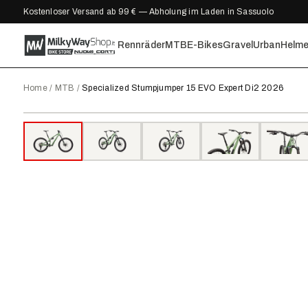
Kostenloser Versand ab 99 € — Abholung im Laden in Sassuolo
Rennräder
MTB
E-Bikes
Gravel
Urban
Helm
Home
/
MTB
/
Specialized Stumpjumper 15 EVO Expert Di2 2026
2026