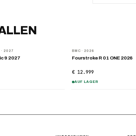
FALLEN
NEU
D
· 2027
BMC
· 2026
ic 9 2027
Fourstroke R 01 ONE 2026
€ 12.999
AUF LAGER