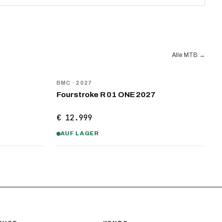
Alle MTB
→
NEU
BMC
· 2027
Fourstroke R 01 ONE 2027
€ 12.999
AUF LAGER