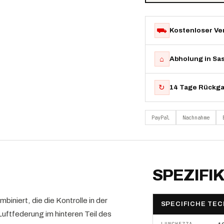
⛟
Kostenloser Ve
⌂
Abholung in Sa
↻
14 Tage Rückg
PayPal
Nachnahme
SPEZIFI
iniert, die die Kontrolle in der
SPECIFICHE TEC
Luftfederung im hinteren Teil des