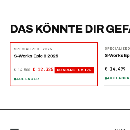
DAS KÖNNTE DIR GE
NEU
−
15
%
SPECIALIZE
SPECIALIZED
· 2025
S-Works Ep
S-Works Epic 8 2025
€ 14.499
€ 12.325
€ 14.500
DU SPARST
€ 2.175
AUF LAGER
AUF LAGER