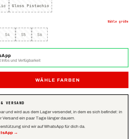
lic
Gloss Pistachio
Wähle
größe
S4
S5
S6
tsApp
t Infos und Verfügbarkeit
WÄHLE FARBEN
 & VERSAND
bar und wird aus dem Lager versendet, in dem es sich befindet: in
er Versand ein paar Tage länger dauern.
terstützung sind wir auf WhatsApp für dich da.
atsApp
→