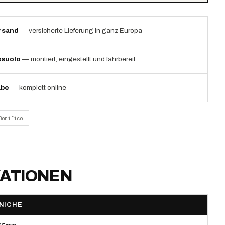
rsand
— versicherte Lieferung in ganz Europa
ssuolo
— montiert, eingestellt und fahrbereit
abe
— komplett online
Bonifico
KATIONEN
NICHE