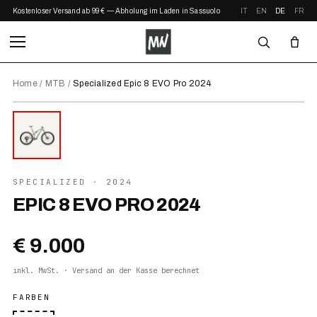
Kostenloser Versand ab 99 € — Abholung im Laden in Sassuolo
IT
EN
DE
FR
Home
/
MTB
/
Specialized Epic 8 EVO Pro 2024
⤢ ZOOM
2024
SPECIALIZED
· 2024
EPIC 8 EVO PRO 2024
€ 9.000
inkl. MwSt. · Versand an der Kasse berechnet
FARBEN