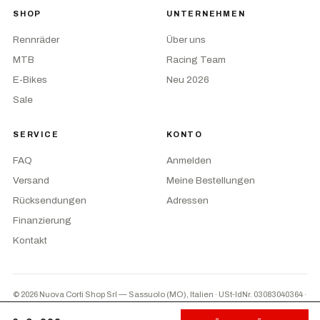
SHOP
UNTERNEHMEN
Rennräder
Über uns
MTB
Racing Team
E-Bikes
Neu 2026
Sale
SERVICE
KONTO
FAQ
Anmelden
Versand
Meine Bestellungen
Rücksendungen
Adressen
Finanzierung
Kontakt
© 2026 Nuova Corti Shop Srl — Sassuolo (MO), Italien · USt-IdNr. 03083040364
·
Privacy
·
AGB
·
Cookie-Einstellungen
PayPal
Nachnahme
Überweisung