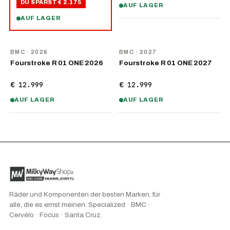
DU SPARST
€ 2.175
AUF LAGER
AUF LAGER
NEU
NEU
BMC
· 2026
BMC
· 2027
Fourstroke R 01 ONE 2026
Fourstroke R 01 ONE 2027
€ 12.999
€ 12.999
AUF LAGER
AUF LAGER
Räder und Komponenten der besten Marken, für
alle, die es ernst meinen. Specialized · BMC ·
Cervélo · Focus · Santa Cruz.