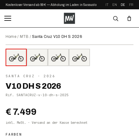
Kostenloser Versand ab 99 € — Abholung im Laden in Sassuolo
IT
EN
DE
FR
Home
/
MTB
/
Santa Cruz V10 DH S 2026
⤢ ZOOM
2026
●
AUF LAGER
SANTA CRUZ
· 2026
V10 DH S 2026
Rif.
SANTACRUZ-v-10-dh-s-2025
€ 7.499
inkl. MwSt. · Versand an der Kasse berechnet
FARBEN