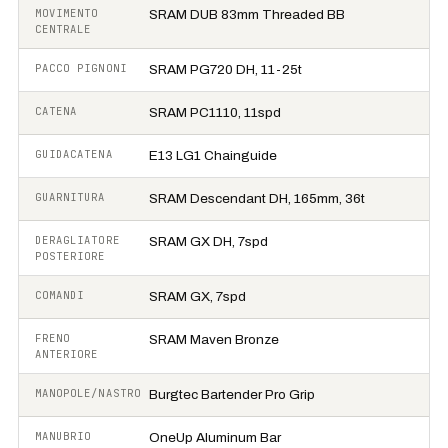
MOVIMENTO
SRAM DUB 83mm Threaded BB
CENTRALE
PACCO PIGNONI
SRAM PG720 DH, 11-25t
CATENA
SRAM PC1110, 11spd
GUIDACATENA
E13 LG1 Chainguide
GUARNITURA
SRAM Descendant DH, 165mm, 36t
DERAGLIATORE
SRAM GX DH, 7spd
POSTERIORE
COMANDI
SRAM GX, 7spd
FRENO
SRAM Maven Bronze
ANTERIORE
MANOPOLE/NASTRO
Burgtec Bartender Pro Grip
MANUBRIO
OneUp Aluminum Bar