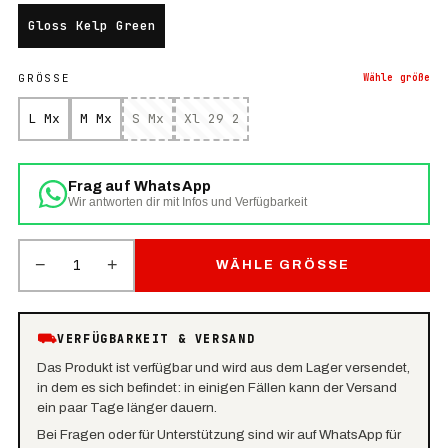
Gloss Kelp Green
GRÖSSE
Wähle
größe
L Mx
M Mx
S Mx
Xl 29 2
Frag auf WhatsApp
Wir antworten dir mit Infos und Verfügbarkeit
−
+
1
WÄHLE GRÖSSE
⛟
VERFÜGBARKEIT & VERSAND
Das Produkt ist verfügbar und wird aus dem Lager versendet,
in dem es sich befindet: in einigen Fällen kann der Versand
ein paar Tage länger dauern.
Bei Fragen oder für Unterstützung sind wir auf WhatsApp für