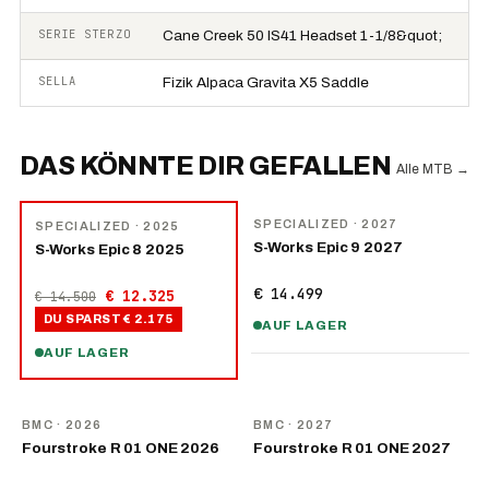
SERIE STERZO
Cane Creek 50 IS41 Headset 1-1/8&quot;
SELLA
Fizik Alpaca Gravita X5 Saddle
DAS KÖNNTE DIR GEFALLEN
Alle MTB
→
NEU
−
15
%
SPECIALIZED
· 2027
SPECIALIZED
· 2025
S-Works Epic 9 2027
S-Works Epic 8 2025
€ 14.499
€ 12.325
€ 14.500
DU SPARST
€ 2.175
AUF LAGER
AUF LAGER
NEU
NEU
BMC
· 2026
BMC
· 2027
Fourstroke R 01 ONE 2026
Fourstroke R 01 ONE 2027