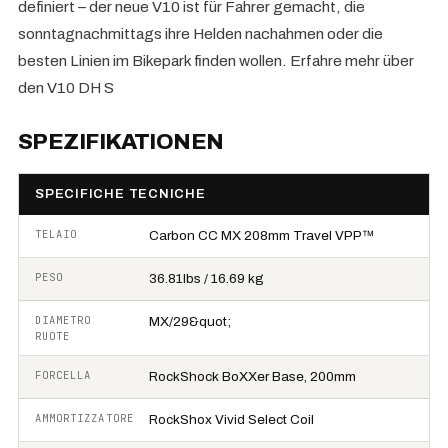
definiert – der neue V10 ist für Fahrer gemacht, die
sonntagnachmittags ihre Helden nachahmen oder die
besten Linien im Bikepark finden wollen. Erfahre mehr über
den V10 DH S
SPEZIFIKATIONEN
SPECIFICHE TECNICHE
TELAIO
Carbon CC MX 208mm Travel VPP™
PESO
36.81lbs / 16.69 kg
DIAMETRO
MX/29&quot;
RUOTE
FORCELLA
RockShock BoXXer Base, 200mm
AMMORTIZZATORE
RockShox Vivid Select Coil