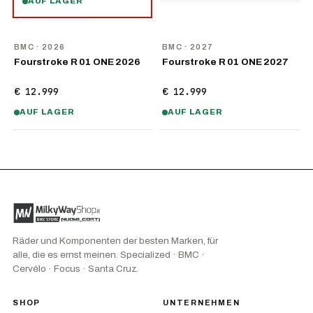
AUF LAGER
NEU
NEU
BMC
· 2026
BMC
· 2027
Fourstroke R 01 ONE 2026
Fourstroke R 01 ONE 2027
€ 12.999
€ 12.999
AUF LAGER
AUF LAGER
Räder und Komponenten der besten Marken, für
alle, die es ernst meinen. Specialized · BMC ·
Cervélo · Focus · Santa Cruz.
SHOP
UNTERNEHMEN