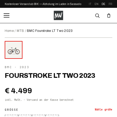
Kostenloser Versand ab 99 € — Abholung im Laden in Sassuolo
IT
EN
DE
FR
Home
/
MTB
/
BMC Fourstroke LT Two 2023
⤢ ZOOM
2023
BMC
· 2023
FOURSTROKE LT TWO 2023
€ 4.499
inkl. MwSt. · Versand an der Kasse berechnet
GRÖSSE
Wähle
größe