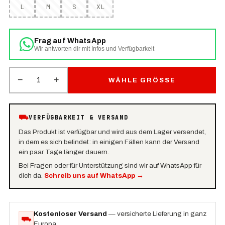
L
M
S
XL
Frag auf WhatsApp
Wir antworten dir mit Infos und Verfügbarkeit
−
+
1
WÄHLE GRÖSSE
⛟
VERFÜGBARKEIT & VERSAND
Das Produkt ist verfügbar und wird aus dem Lager versendet,
in dem es sich befindet: in einigen Fällen kann der Versand
ein paar Tage länger dauern.
Bei Fragen oder für Unterstützung sind wir auf WhatsApp für
dich da.
Schreib uns auf WhatsApp
→
Kostenloser Versand
— versicherte Lieferung in ganz
⛟
Europa