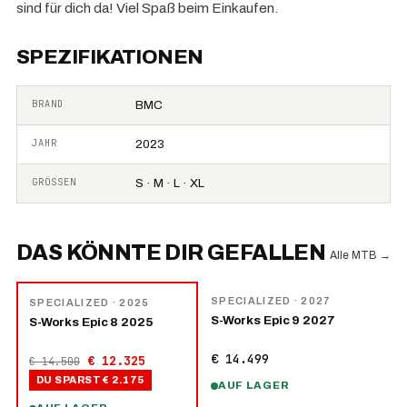
sind für dich da! Viel Spaß beim Einkaufen.
SPEZIFIKATIONEN
BRAND
BMC
JAHR
2023
GRÖSSEN
S · M · L · XL
DAS KÖNNTE DIR GEFALLEN
Alle MTB
→
NEU
−
15
%
SPECIALIZED
· 2027
SPECIALIZED
· 2025
S-Works Epic 9 2027
S-Works Epic 8 2025
€ 14.499
€ 12.325
€ 14.500
DU SPARST
€ 2.175
AUF LAGER