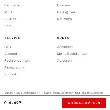
Rennräder
Über uns
MTB
Racing Team
E-Bikes
Neu 2026
Sale
SERVICE
KONTO
FAQ
Anmelden
Versand
Meine Bestellungen
Rücksendungen
Adressen
Finanzierung
Kontakt
© 2026 Nuova Corti Shop Srl — Sassuolo (MO), Italien · USt-IdNr. 03083040364
·
Privacy
·
AGB
·
Cookie-Einstellungen
PayPal
Nachnahme
Überweisung
€ 4.499
GRÖSSE WÄHLEN