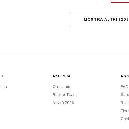
MOSTRA ALTRI
(
20
IO
AZIENDA
ASS
corsa
Chi siamo
FAQ
Racing Team
Sped
Novità 2026
Resi
Fina
Cont