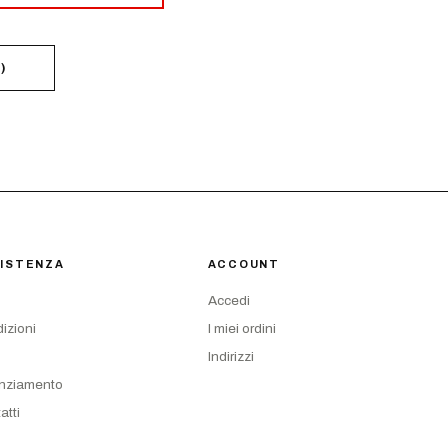
6
)
ISTENZA
ACCOUNT
Accedi
izioni
I miei ordini
Indirizzi
nziamento
atti