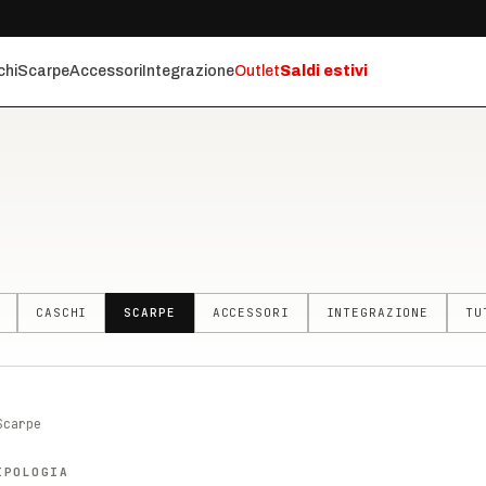
chi
Scarpe
Accessori
Integrazione
Outlet
Saldi estivi
CASCHI
SCARPE
ACCESSORI
INTEGRAZIONE
TU
Scarpe
IPOLOGIA