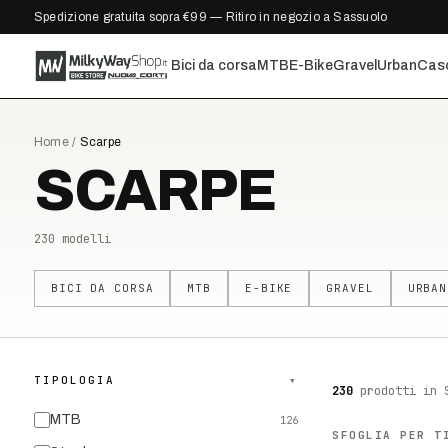
Spedizione gratuita sopra €99 — Ritiro in negozio a Sassuolo
Bici da corsa
MTB
E-Bike
Gravel
Urban
Cas
Home
/
Scarpe
SCARPE
230
modelli
BICI DA CORSA
MTB
E-BIKE
GRAVEL
URBAN
TIPOLOGIA
▾
230
prodotti
in 
MTB
126
SFOGLIA PER T