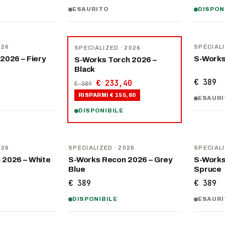
ESAURITO
DISPON
NOVITÀ
−
40
%
026
SPECIAL
SPECIALIZED
· 2026
2026 – Fiery
S-Works
S-Works Torch 2026 –
Black
€ 389
€ 233,40
€ 389
RISPARMI
€ 155,60
ESAUR
DISPONIBILE
NOVITÀ
NOVITÀ
026
SPECIALIZED
· 2026
SPECIAL
 2026 – White
S-Works Recon 2026 – Grey
S-Works
Blue
Spruce
€ 389
€ 389
DISPONIBILE
ESAUR