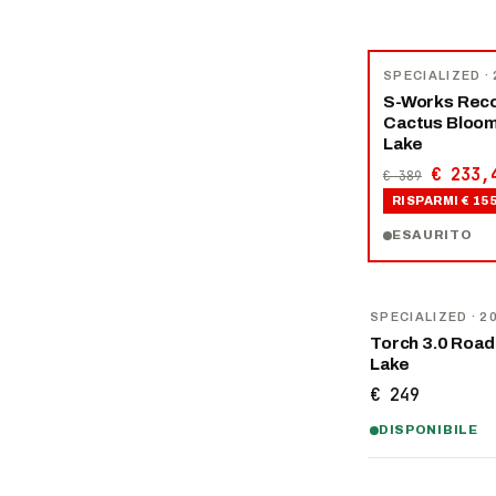
−
40
%
SPECIALIZED
·
S-Works Reco
Cactus Bloo
Lake
€ 233,
€ 389
RISPARMI
€ 15
ESAURITO
SPECIALIZED
· 2
Torch 3.0 Road
Lake
€ 249
DISPONIBILE