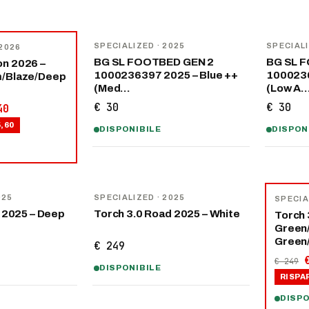
SPECIALIZED
· 2025
SPECIAL
 2026
BG SL FOOTBED GEN 2
BG SL 
n 2026 –
1000236397 2025 – Blue ++
1000236
m/Blaze/Deep
(Med…
(Low A
€ 30
€ 30
40
5,60
DISPONIBILE
DISPON
−
40
%
025
SPECIALIZED
· 2025
SPECIA
 2025 – Deep
Torch 3.0 Road 2025 – White
Torch 
Green
Green
€ 249
€ 249
DISPONIBILE
RISPA
DISPO