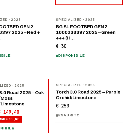
IZED
· 2025
SPECIALIZED
· 2025
FOOTBED GEN 2
BG SL FOOTBED GEN 2
397 2025 – Red +
1000236397 2025 – Green
…
+++ (H…
€ 30
IBILE
DISPONIBILE
SPECIALIZED
· 2025
LIZED
· 2025
Torch 3.0 Road 2025 – Purple
3.0 Road 2025 – Oak
Orchid/Limestone
/Moss
/Limestone
€ 250
€ 149,40
ESAURITO
RMI
€ 99,60
NIBILE