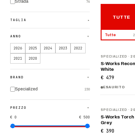
Strada
76
TUTTE
TAGLIA
▾
Tutte
2
ANNO
▾
2026
2025
2024
2023
2022
NOVITÀ
SPECIALIZED
· 2
2021
2020
S-Works Recon
White
€ 479
BRAND
▾
ESAURITO
Specialized
230
NOVITÀ
PREZZO
▾
SPECIALIZED
· 2
S-Works Torch
€ 0
€ 500
Grey
€ 390