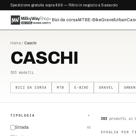
Spedizione gratuita sopra €99 — Ritiro in negozio a Sassuolo
Bici da corsa
MTB
E-Bike
Gravel
Urban
Cas
Home
/
Caschi
CASCHI
303
modelli
BICI DA CORSA
MTB
E-BIKE
GRAVEL
URBAN
TIPOLOGIA
▾
303
prodotti
in 
Strada
93
SFOGLIA PER T