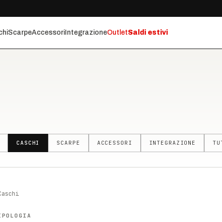
chi
Scarpe
Accessori
Integrazione
Outlet
Saldi estivi
CASCHI
SCARPE
ACCESSORI
INTEGRAZIONE
TU
Caschi
IPOLOGIA