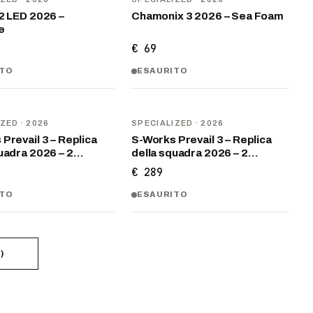
2 LED 2026 –
Chamonix 3 2026 – Sea Foam
e
€ 69
ITO
ESAURITO
NOVITÀ
IZED
· 2026
SPECIALIZED
· 2026
Prevail 3 – Replica
S-Works Prevail 3 – Replica
quadra 2026 – 2…
della squadra 2026 – 2…
€ 289
ITO
ESAURITO
9
)