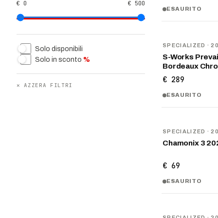
€ 0
€ 500
ESAURITO
NOVITÀ
SPECIALIZED
· 2
Solo disponibili
S-Works Prevai
Solo in sconto
%
Bordeaux Chr
€ 289
✕
AZZERA FILTRI
ESAURITO
NOVITÀ
SPECIALIZED
· 2
Chamonix 3 20
€ 69
ESAURITO
NOVITÀ
SPECIALIZED
· 2