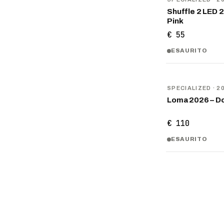
Shuffle 2 LED 
Pink
€ 55
ESAURITO
NOVITÀ
SPECIALIZED
· 2
Loma 2026 – D
€ 110
ESAURITO