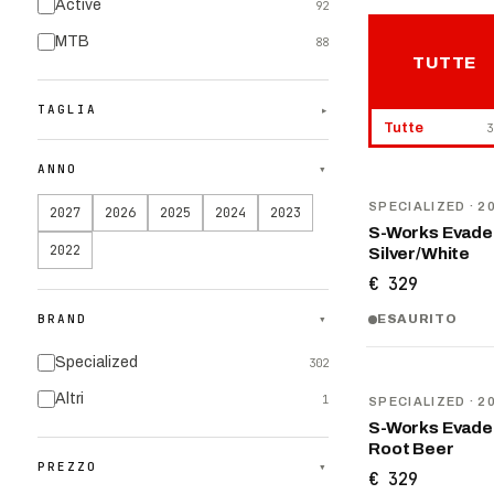
Active
92
MTB
88
TUTTE
TAGLIA
▾
Tutte
3
ANNO
▾
NOVITÀ
SPECIALIZED
· 2
2027
2026
2025
2024
2023
S-Works Evade 
2022
Silver/White
€ 329
BRAND
▾
ESAURITO
Specialized
302
NOVITÀ
Altri
1
SPECIALIZED
· 2
S-Works Evade 
Root Beer
PREZZO
▾
€ 329