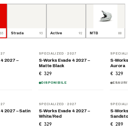
03
Strada
93
Active
92
MTB
88
NOVITÀ
NOVITÀ
027
SPECIALIZED
· 2027
SPECIAL
4 2027 –
S-Works Evade 4 2027 –
S-Works
Matte Black
Aurora
€ 329
€ 329
DISPONIBILE
ESAUR
NOVITÀ
NOVITÀ
027
SPECIALIZED
· 2027
SPECIAL
4 2027 – Satin
S-Works Evade 4 2027 –
S-Works 
White/Red
Sandst
€ 329
€ 289