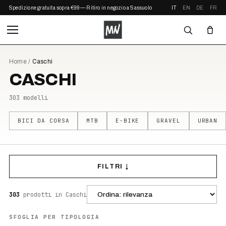
Spedizione gratuita sopra €99 — Ritiro in negozio a Sassuolo
IT
EN
DE
FR
Home
/
Caschi
CASCHI
303
modelli
BICI DA CORSA
MTB
E-BIKE
GRAVEL
URBAN
FILTRI ↓
303
prodotti
in Caschi
SFOGLIA PER TIPOLOGIA