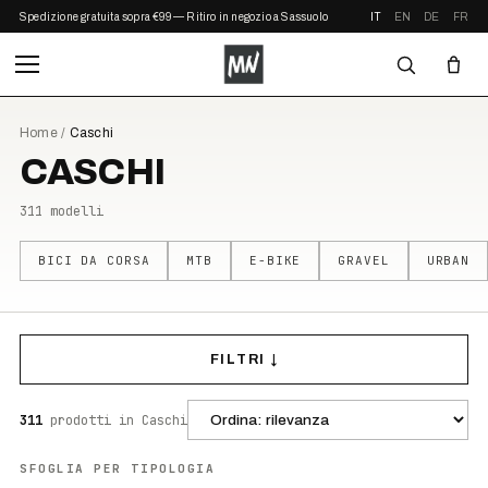
Spedizione gratuita sopra €99 — Ritiro in negozio a Sassuolo
IT
EN
DE
FR
Home
/
Caschi
CASCHI
311
modelli
BICI DA CORSA
MTB
E-BIKE
GRAVEL
URBAN
FILTRI ↓
311
prodotti
in Caschi
SFOGLIA PER TIPOLOGIA