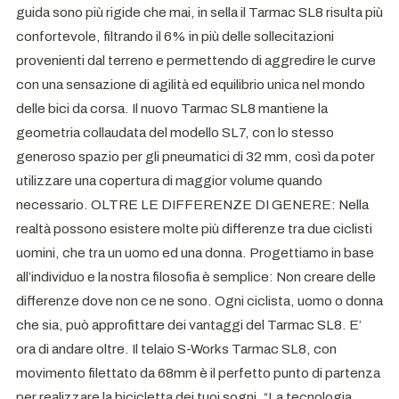
guida sono più rigide che mai, in sella il Tarmac SL8 risulta più
confortevole, filtrando il 6% in più delle sollecitazioni
provenienti dal terreno e permettendo di aggredire le curve
con una sensazione di agilità ed equilibrio unica nel mondo
delle bici da corsa. Il nuovo Tarmac SL8 mantiene la
geometria collaudata del modello SL7, con lo stesso
generoso spazio per gli pneumatici di 32 mm, così da poter
utilizzare una copertura di maggior volume quando
necessario. OLTRE LE DIFFERENZE DI GENERE: Nella
realtà possono esistere molte più differenze tra due ciclisti
uomini, che tra un uomo ed una donna. Progettiamo in base
all’individuo e la nostra filosofia è semplice: Non creare delle
differenze dove non ce ne sono. Ogni ciclista, uomo o donna
che sia, può approfittare dei vantaggi del Tarmac SL8. E’
ora di andare oltre. Il telaio S-Works Tarmac SL8, con
movimento filettato da 68mm è il perfetto punto di partenza
per realizzare la bicicletta dei tuoi sogni. “La tecnologia