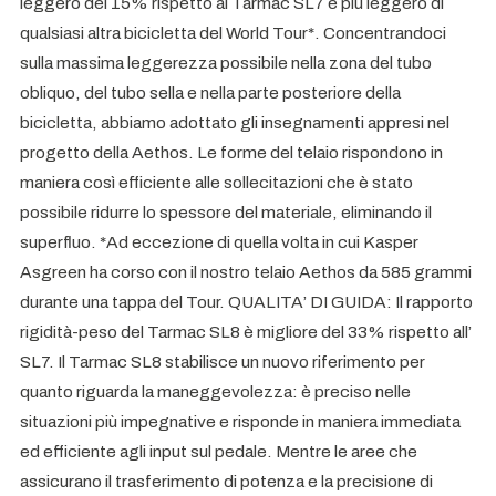
leggero del 15% rispetto al Tarmac SL7 e più leggero di
qualsiasi altra bicicletta del World Tour*. Concentrandoci
sulla massima leggerezza possibile nella zona del tubo
obliquo, del tubo sella e nella parte posteriore della
bicicletta, abbiamo adottato gli insegnamenti appresi nel
progetto della Aethos. Le forme del telaio rispondono in
maniera così efficiente alle sollecitazioni che è stato
possibile ridurre lo spessore del materiale, eliminando il
superfluo. *Ad eccezione di quella volta in cui Kasper
Asgreen ha corso con il nostro telaio Aethos da 585 grammi
durante una tappa del Tour. QUALITA’ DI GUIDA: Il rapporto
rigidità-peso del Tarmac SL8 è migliore del 33% rispetto all’
SL7. Il Tarmac SL8 stabilisce un nuovo riferimento per
quanto riguarda la maneggevolezza: è preciso nelle
situazioni più impegnative e risponde in maniera immediata
ed efficiente agli input sul pedale. Mentre le aree che
assicurano il trasferimento di potenza e la precisione di