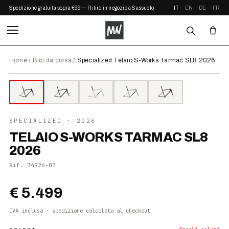
Spedizione gratuita sopra €99 — Ritiro in negozio a Sassuolo
IT
EN
DE
FR
Home
/
Bici da corsa
/
Specialized Telaio S-Works Tarmac SL8 2026
⤢ ZOOM
2026
SPECIALIZED
· 2026
TELAIO S-WORKS TARMAC SL8
2026
Rif.
74926-07
€ 5.499
IVA inclusa · spedizione calcolata al checkout