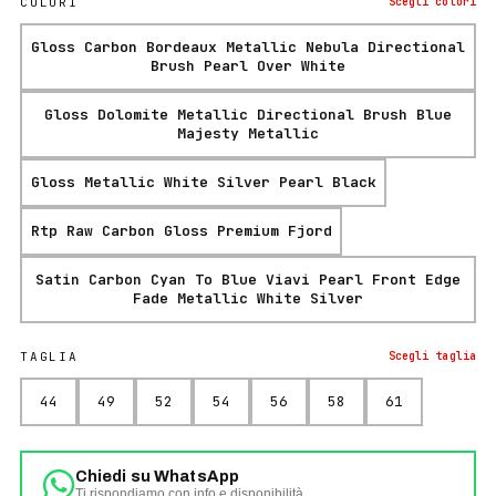
COLORI
Scegli
colori
Gloss Carbon Bordeaux Metallic Nebula Directional
Brush Pearl Over White
Gloss Dolomite Metallic Directional Brush Blue
Majesty Metallic
Gloss Metallic White Silver Pearl Black
Rtp Raw Carbon Gloss Premium Fjord
Satin Carbon Cyan To Blue Viavi Pearl Front Edge
Fade Metallic White Silver
TAGLIA
Scegli
taglia
44
49
52
54
56
58
61
Chiedi su WhatsApp
Ti rispondiamo con info e disponibilità