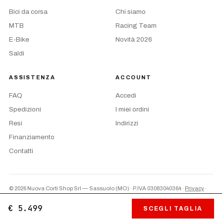
Bici da corsa
Chi siamo
MTB
Racing Team
E-Bike
Novità 2026
Saldi
ASSISTENZA
ACCOUNT
FAQ
Accedi
Spedizioni
I miei ordini
Resi
Indirizzi
Finanziamento
Contatti
© 2026 Nuova Corti Shop Srl — Sassuolo (MO) · P.IVA 03083040364
·
Privacy
·
Termini
·
Preferenze cookie
PayPal
Contrassegno
Bonifico
€ 5.499
SCEGLI TAGLIA