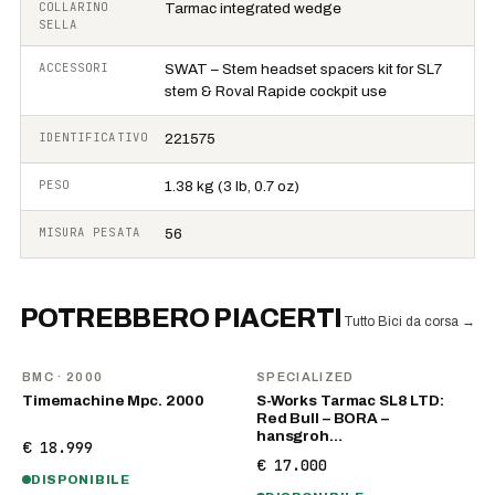
COLLARINO
Tarmac integrated wedge
SELLA
ACCESSORI
SWAT – Stem headset spacers kit for SL7
stem & Roval Rapide cockpit use
IDENTIFICATIVO
221575
PESO
1.38 kg (3 lb, 0.7 oz)
MISURA PESATA
56
POTREBBERO PIACERTI
Tutto Bici da corsa
→
BMC
· 2000
SPECIALIZED
Timemachine Mpc. 2000
S-Works Tarmac SL8 LTD:
Red Bull – BORA –
hansgroh…
€ 18.999
€ 17.000
DISPONIBILE