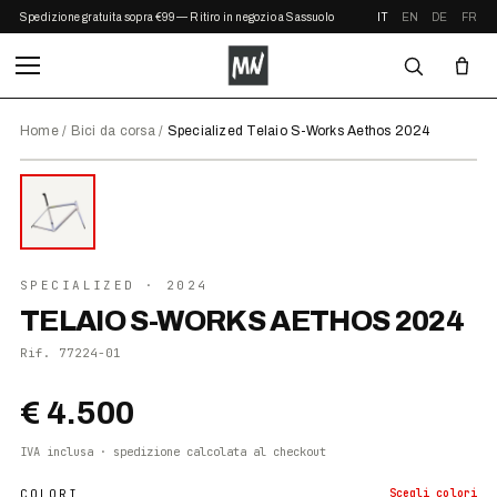
Spedizione gratuita sopra €99 — Ritiro in negozio a Sassuolo
IT
EN
DE
FR
Home
/
Bici da corsa
/
Specialized Telaio S-Works Aethos 2024
⤢ ZOOM
2024
SPECIALIZED
· 2024
TELAIO S-WORKS AETHOS 2024
Rif.
77224-01
€ 4.500
IVA inclusa · spedizione calcolata al checkout
COLORI
Scegli
colori