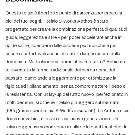
Questo telaio è il perfetto punto di partenza per creare la
bici dei tuoi sogni. Il telaio S-Works Aethos è stato
progettato per creare la combinazione perfetta di qualità di
guida, leggerezza e stile – per poter accelerare anche in
ripide salite, scendere dalle discese più tecniche e per
essere confortevoli anche durante le lunghe uscite della
domenica. Ma ti chiederai, come abbiamo fatto? Abbiamo
re-inventato la forma tradizionale del bici da corsa del
passato, cambiandola leggermente per ottimizzare la
rigidità ed il bilanciamento, senza compromettere il peso o
la resistenza. Con un lay-up del tutto nuovo, perfezionato in
molti decenni, si ottiene il telaio più leggero sul mercato
(585 grammi per il telaio S-Works misura 56). La Aethos è più
di una nuova bici, è l’inizio di una nuova generazione. Un
telaio leggerissimo non serve a nulla se le caratteristiche di
guida non inspirano confidenza. Ecco perché per la Aethos