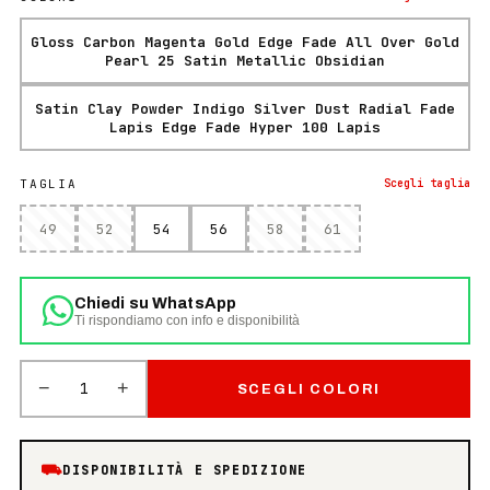
Gloss Carbon Magenta Gold Edge Fade All Over Gold
Pearl 25 Satin Metallic Obsidian
Satin Clay Powder Indigo Silver Dust Radial Fade
Lapis Edge Fade Hyper 100 Lapis
TAGLIA
Scegli
taglia
49
52
54
56
58
61
Chiedi su WhatsApp
Ti rispondiamo con info e disponibilità
−
+
1
SCEGLI COLORI
⛟
DISPONIBILITÀ E SPEDIZIONE