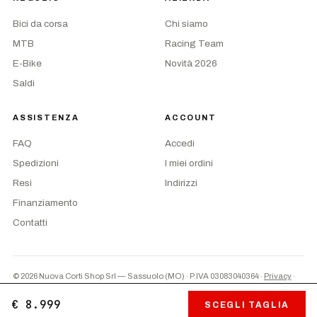
Bici da corsa
Chi siamo
MTB
Racing Team
E-Bike
Novità 2026
Saldi
ASSISTENZA
ACCOUNT
FAQ
Accedi
Spedizioni
I miei ordini
Resi
Indirizzi
Finanziamento
Contatti
© 2026 Nuova Corti Shop Srl — Sassuolo (MO) · P.IVA 03083040364
·
Privacy
·
Termini
·
Preferenze cookie
PayPal
Contrassegno
Bonifico
€ 8.999
SCEGLI TAGLIA