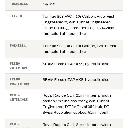
INGRANAGGI
48-35t
TELAIO
Tarmac SL8 FACT 10r Carbon, Rider First
Engineered™, Win Tunnel Engineered,
Clean Routing, Threaded BB, 12x142mm
thru-axle, flat-mount disc
FORCELLA
Tarmac SL8 FACT 10r Carbon, 12x100mm
thru-axle, flat-mount disc
FRENO
SRAM Force eTAP AXS, hydraulic disc
ANTERIORE
FRENO
SRAM Force eTAP AXS, hydraulic disc
POSTERIORE
RUOTA
Roval Rapide CL II, 21mm internal width
ANTERIORE
carbon rim tubeless ready, Win Tunnel
Engineered, DT for Roval 350 hub, DT
Swiss Revolution spokes, 51mm depth
RUOTA
Roval Rapide CL II, 21mm internal width