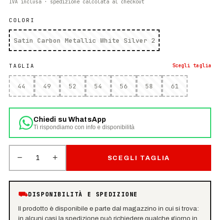
IVA inclusa · spedizione calcolata al checkout
COLORI
Satin Carbon Metallic White Silver 2
TAGLIA
Scegli
taglia
44
49
52
54
56
58
61
Chiedi su WhatsApp
Ti rispondiamo con info e disponibilità
−
+
1
SCEGLI TAGLIA
⛟
DISPONIBILITÀ E SPEDIZIONE
Il prodotto è disponibile e parte dal magazzino in cui si trova:
in alcuni casi la spedizione può richiedere qualche giorno in