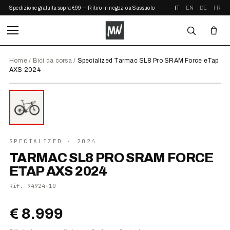
Spedizione gratuita sopra €99 — Ritiro in negozio a Sassuolo
IT
EN
DE
FR
Home
/
Bici da corsa
/
Specialized Tarmac SL8 Pro SRAM Force eTap
AXS 2024
⤢ ZOOM
2024
SPECIALIZED
· 2024
TARMAC SL8 PRO SRAM FORCE
ETAP AXS 2024
Rif.
94924-10
€ 8.999