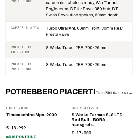
POSTERIORE
carbon rim tubeless ready, Win Tunnel
Engineered, DT for Roval 350 hub, DT
Swiss Revolution spokes, 60mm depth
CAMERE D'ARIA
Turbo Ultralight, 60mm Front, 80mm Rear,
Presta valve
PNEUMATICO
S-Works Turbo, 2BR, 700x26mm
ANTERIORE
PNEUMATICO
S-Works Turbo, 2BR, 700x26mm
POSTERIORE
POTREBBERO PIACERTI
Tutto Bici da corsa
→
BMC
· 2000
SPECIALIZED
Timemachine Mpc. 2000
S-Works Tarmac SL8 LTD:
Red Bull – BORA –
hansgroh…
€ 18.999
€ 17.000
DISPONIBILE