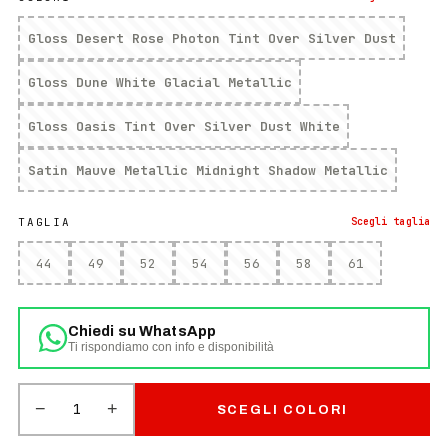
Gloss Desert Rose Photon Tint Over Silver Dust
Gloss Dune White Glacial Metallic
Gloss Oasis Tint Over Silver Dust White
Satin Mauve Metallic Midnight Shadow Metallic
TAGLIA
Scegli
taglia
44
49
52
54
56
58
61
Chiedi su WhatsApp
Ti rispondiamo con info e disponibilità
−
+
1
SCEGLI COLORI