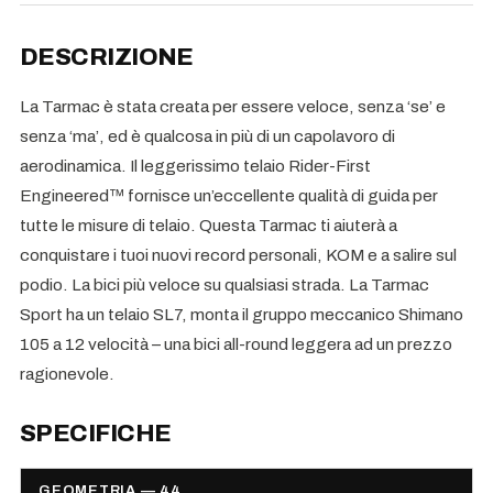
DESCRIZIONE
La Tarmac è stata creata per essere veloce, senza ‘se’ e
senza ‘ma’, ed è qualcosa in più di un capolavoro di
aerodinamica. Il leggerissimo telaio Rider-First
Engineered™ fornisce un’eccellente qualità di guida per
tutte le misure di telaio. Questa Tarmac ti aiuterà a
conquistare i tuoi nuovi record personali, KOM e a salire sul
podio. La bici più veloce su qualsiasi strada. La Tarmac
Sport ha un telaio SL7, monta il gruppo meccanico Shimano
105 a 12 velocità – una bici all-round leggera ad un prezzo
ragionevole.
SPECIFICHE
GEOMETRIA — 44