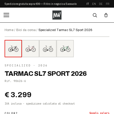
Spedizione gratuita sopra €99 — Ritiro in negozio a Sassuolo
IT
EN
DE
FR
Home
/
Bici da corsa
/
Specialized Tarmac SL7 Sport 2026
⤢ ZOOM
2026
SPECIALIZED
· 2026
TARMAC SL7 SPORT 2026
Rif.
90626-6
€ 3.299
IVA inclusa · spedizione calcolata al checkout
COLORI
Scegli
colori