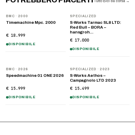
POTREBBERO PIACERTI
Tutto Bici da corsa
→
BMC
· 2000
SPECIALIZED
Timemachine Mpc. 2000
S-Works Tarmac SL8 LTD:
Red Bull – BORA –
hansgroh…
€ 18.999
€ 17.000
DISPONIBILE
DISPONIBILE
NOVITÀ
BMC
· 2026
SPECIALIZED
· 2023
Speedmachine 01 ONE 2026
S-Works Aethos –
Campagnolo LTD 2023
€ 15.999
€ 15.499
DISPONIBILE
DISPONIBILE