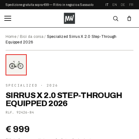
Spedizione gratuita sopra €99 — Ritiro in negozio a Sassuolo
IT
EN
DE
FR
Home
/
Bici da corsa
/
Specialized Sirrus X 2.0 Step-Through
Equipped 2026
⤢ ZOOM
2026
SPECIALIZED
· 2026
SIRRUS X 2.0 STEP-THROUGH
EQUIPPED 2026
Rif.
92426-84
€ 999