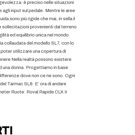
gevolezza: è preciso nelle situazioni
 agli input sul pedale. Mentre le aree
ida sono più rigide che mai, in sella il
e sollecitazioni provenienti dal terreno
lità ed equilibrio unica nel mondo
ia collaudata del modello SL7, con lo
poter utilizzare una copertura di
nere Nella realtà possono esistere
 ed una donna. Progettiamo in base
e differenze dove non ce ne sono. Ogni
 del Tarmac SL8. E’ ora di andare
eter Ruote: Roval Rapide CLX II
TI