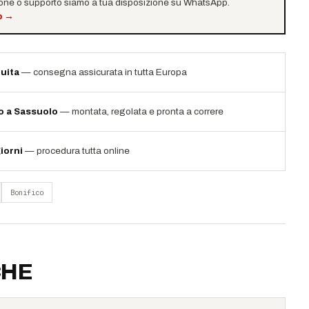
ione o supporto siamo a tua disposizione su WhatsApp.
p
→
uita
— consegna assicurata in tutta Europa
io a Sassuolo
— montata, regolata e pronta a correre
iorni
— procedura tutta online
Bonifico
CHE