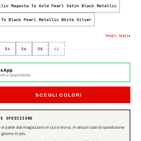
llic Magenta To Gold Pearl Satin Black Metallic
 To Black Pearl Metallic White Silver
Scegli
taglia
54
56
58
61
tsApp
nfo e disponibilità
SCEGLI COLORI
 E SPEDIZIONE
e e parte dal magazzino in cui si trova: in alcuni casi la spedizione
giorno in più.