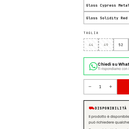
Gloss Cypress Meta
Gloss Solidity Red
TAGLIA
44
49
52
Chiedi su Wha
Ti rispondiamo con i
−
+
1
⛟
DISPONIBILITÀ
Il prodotto è disponibil
può richiedere qualche 