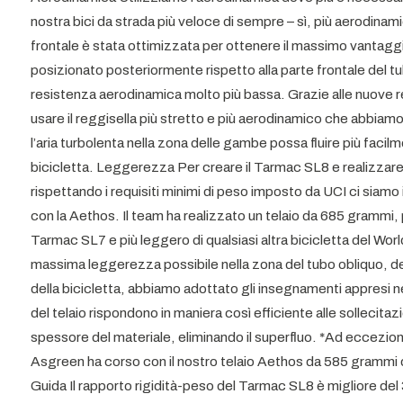
nostra bici da strada più veloce di sempre – sì, più aerodina
frontale è stata ottimizzata per ottenere il massimo vantaggio.
posizionato posteriormente rispetto alla parte frontale del tub
resistenza aerodinamica molto più bassa. Grazie alle nuove 
usare il reggisella più stretto e più aerodinamico che abbiamo
l’aria turbolenta nella zona delle gambe possa fluire più facil
bicicletta. Leggerezza Per creare il Tarmac SL8 e realizzare 
rispettando i requisiti minimi di peso imposto da UCI ci siamo
con la Aethos. Il team ha realizzato un telaio da 685 grammi,
Tarmac SL7 e più leggero di qualsiasi altra bicicletta del Wor
massima leggerezza possibile nella zona del tubo obliquo, del
della bicicletta, abbiamo adottato gli insegnamenti appresi 
del telaio rispondono in maniera così efficiente alle sollecitazi
spessore del materiale, eliminando il superfluo. *Ad eccezione
Asgreen ha corso con il nostro telaio Aethos da 585 grammi d
Guida Il rapporto rigidità-peso del Tarmac SL8 è migliore del