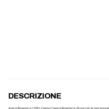
DESCRIZIONE
Aerodinamica Utilizziamo l’aerodinamica dove più è necessar