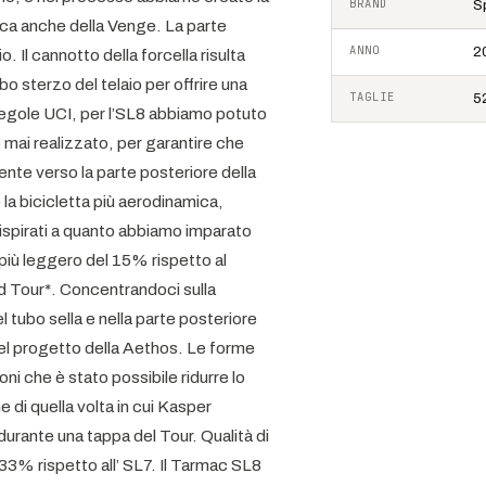
BRAND
S
mica anche della Venge. La parte
ANNO
2
 Il cannotto della forcella risulta
o sterzo del telaio per offrire una
TAGLIE
52
regole UCI, per l’SL8 abbiamo potuto
 mai realizzato, per garantire che
mente verso la parte posteriore della
la bicicletta più aerodinamica,
 ispirati a quanto abbiamo imparato
 più leggero del 15% rispetto al
ld Tour*. Concentrandoci sulla
 tubo sella e nella parte posteriore
nel progetto della Aethos. Le forme
oni che è stato possibile ridurre lo
 di quella volta in cui Kasper
urante una tappa del Tour. Qualità di
 33% rispetto all’ SL7. Il Tarmac SL8