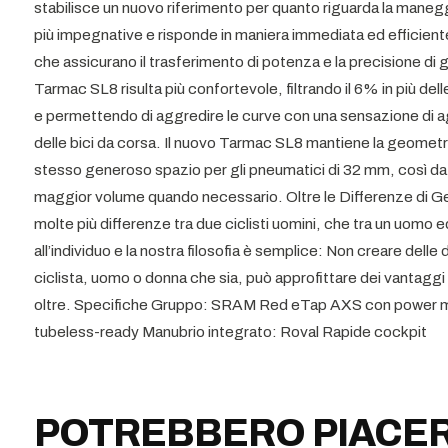
stabilisce un nuovo riferimento per quanto riguarda la maneg
più impegnative e risponde in maniera immediata ed efficiente
che assicurano il trasferimento di potenza e la precisione di gu
Tarmac SL8 risulta più confortevole, filtrando il 6% in più dell
e permettendo di aggredire le curve con una sensazione di agi
delle bici da corsa. Il nuovo Tarmac SL8 mantiene la geometr
stesso generoso spazio per gli pneumatici di 32 mm, così da 
maggior volume quando necessario. Oltre le Differenze di Ge
molte più differenze tra due ciclisti uomini, che tra un uomo
all’individuo e la nostra filosofia è semplice: Non creare dell
ciclista, uomo o donna che sia, può approfittare dei vantaggi
oltre. Specifiche Gruppo: SRAM Red eTap AXS con power m
tubeless-ready Manubrio integrato: Roval Rapide cockpit
POTREBBERO PIACER