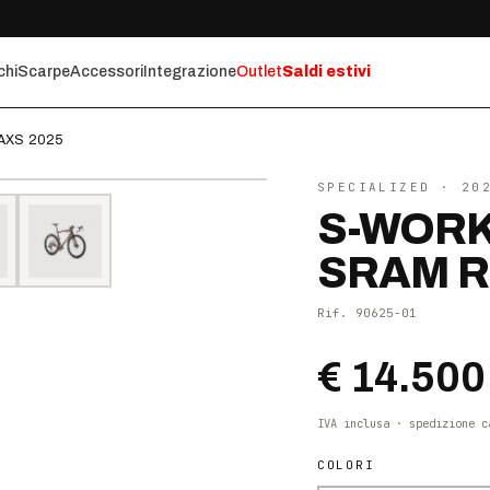
chi
Scarpe
Accessori
Integrazione
Outlet
Saldi estivi
 AXS 2025
⤢ ZOOM
SPECIALIZED
· 20
S-WORK
SRAM R
Rif.
90625-01
€ 14.500
IVA inclusa · spedizione c
COLORI