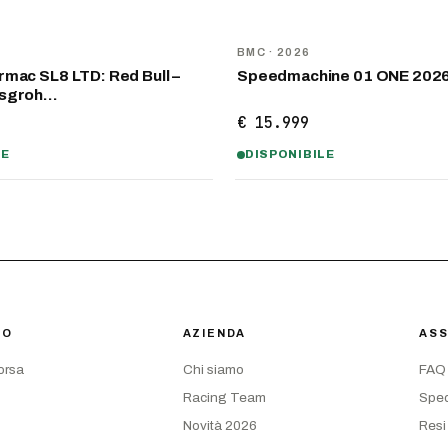
NOVITÀ
D
BMC
· 2026
mac SL8 LTD: Red Bull –
Speedmachine 01 ONE 202
nsgroh…
€ 15.999
LE
DISPONIBILE
IO
AZIENDA
ASS
corsa
Chi siamo
FAQ
Racing Team
Sped
Novità 2026
Resi