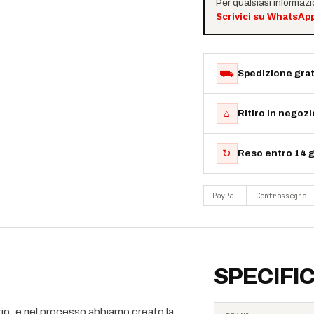
Per qualsiasi informaz
Scrivici su WhatsAp
⛟
Spedizione grat
⌂
Ritiro in negoz
↻
Reso entro 14 g
PayPal
Contrassegno
SPECIFI
io, e nel processo abbiamo creato la