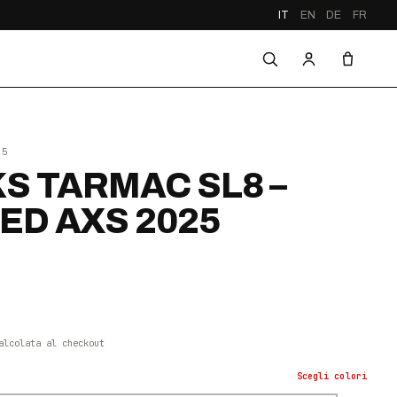
IT
EN
DE
FR
25
S TARMAC SL8 –
ED AXS 2025
alcolata al checkout
Scegli
colori