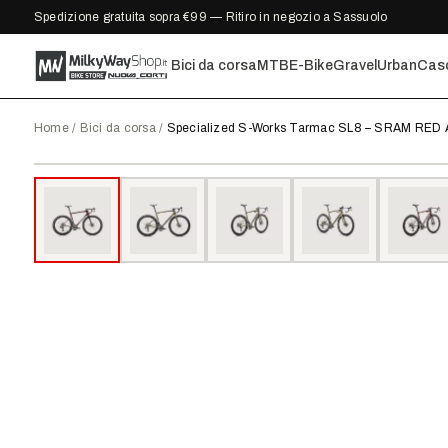
Spedizione gratuita sopra €99 — Ritiro in negozio a Sassuolo
Bici da corsa
MTB
E-Bike
Gravel
Urban
Cas
Home
/
Bici da corsa
/
Specialized S-Works Tarmac SL8 – SRAM RED
2025