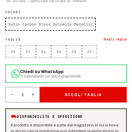
IVA inclusa · spedizione calcolata al checkout
COLORI
Satin Carbon Gloss Dolomite Metallic
TAGLIA
Scegli
taglia
49
52
54
56
58
61
Chiedi su WhatsApp
Ti rispondiamo con info e disponibilità
−
+
1
SCEGLI TAGLIA
⛟
DISPONIBILITÀ E SPEDIZIONE
Il prodotto è disponibile e parte dal magazzino in cui si trova:
in alcuni casi la spedizione può richiedere qualche giorno in