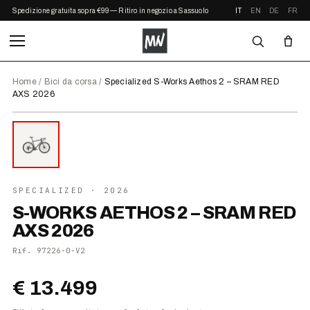
Spedizione gratuita sopra €99 — Ritiro in negozio a Sassuolo
IT
EN
DE
FR
Home
/
Bici da corsa
/
Specialized S-Works Aethos 2 – SRAM RED
AXS 2026
⤢ ZOOM
2026
SPECIALIZED
· 2026
S-WORKS AETHOS 2 – SRAM RED
AXS 2026
Rif.
97226-0-V2
€ 13.499