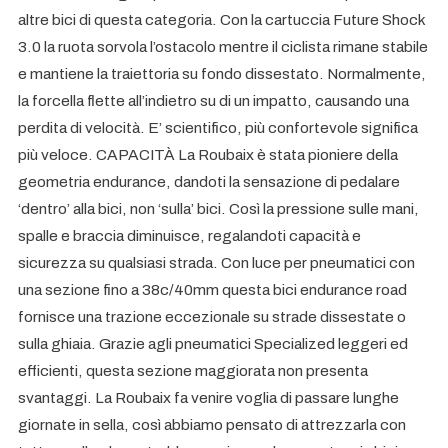
altre bici di questa categoria. Con la cartuccia Future Shock
3.0 la ruota sorvola l’ostacolo mentre il ciclista rimane stabile
e mantiene la traiettoria su fondo dissestato. Normalmente,
la forcella flette all’indietro su di un impatto, causando una
perdita di velocità. E’ scientifico, più confortevole significa
più veloce. CAPACITÀ La Roubaix è stata pioniere della
geometria endurance, dandoti la sensazione di pedalare
‘dentro’ alla bici, non ‘sulla’ bici. Così la pressione sulle mani,
spalle e braccia diminuisce, regalandoti capacità e
sicurezza su qualsiasi strada. Con luce per pneumatici con
una sezione fino a 38c/40mm questa bici endurance road
fornisce una trazione eccezionale su strade dissestate o
sulla ghiaia. Grazie agli pneumatici Specialized leggeri ed
efficienti, questa sezione maggiorata non presenta
svantaggi. La Roubaix fa venire voglia di passare lunghe
giornate in sella, così abbiamo pensato di attrezzarla con