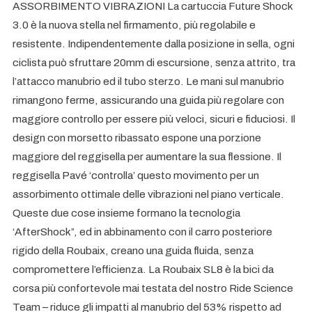
ASSORBIMENTO VIBRAZIONI La cartuccia Future Shock
3.0 è la nuova stella nel firmamento, più regolabile e
resistente. Indipendentemente dalla posizione in sella, ogni
ciclista può sfruttare 20mm di escursione, senza attrito, tra
l’attacco manubrio ed il tubo sterzo. Le mani sul manubrio
rimangono ferme, assicurando una guida più regolare con
maggiore controllo per essere più veloci, sicuri e fiduciosi. Il
design con morsetto ribassato espone una porzione
maggiore del reggisella per aumentare la sua flessione. Il
reggisella Pavé ‘controlla’ questo movimento per un
assorbimento ottimale delle vibrazioni nel piano verticale.
Queste due cose insieme formano la tecnologia
‘AfterShock”, ed in abbinamento con il carro posteriore
rigido della Roubaix, creano una guida fluida, senza
compromettere l’efficienza. La Roubaix SL8 è la bici da
corsa più confortevole mai testata del nostro Ride Science
Team – riduce gli impatti al manubrio del 53% rispetto ad