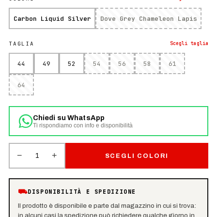
Carbon Liquid Silver
Dove Grey Chameleon Lapis
TAGLIA
Scegli
taglia
44
49
52
54
56
58
61
64
Chiedi su WhatsApp
Ti rispondiamo con info e disponibilità
−
+
1
SCEGLI COLORI
⛟
DISPONIBILITÀ E SPEDIZIONE
Il prodotto è disponibile e parte dal magazzino in cui si trova:
in alcuni casi la spedizione può richiedere qualche giorno in