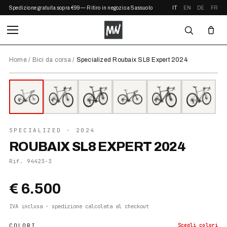
Spedizione gratuita sopra €99 — Ritiro in negozio a Sassuolo
IT
EN
DE
FR
Home
/
Bici da corsa
/
Specialized Roubaix SL8 Expert 2024
⤢ ZOOM
2024
SPECIALIZED
· 2024
ROUBAIX SL8 EXPERT 2024
Rif.
94423-3
€ 6.500
IVA inclusa · spedizione calcolata al checkout
COLORI
Scegli
colori