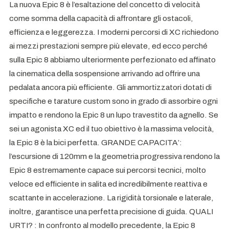
La nuova Epic 8 è l’esaltazione del concetto di velocità
come somma della capacità di affrontare gli ostacoli,
efficienza e leggerezza. I moderni percorsi di XC richiedono
ai mezzi prestazioni sempre più elevate, ed ecco perché
sulla Epic 8 abbiamo ulteriormente perfezionato ed affinato
la cinematica della sospensione arrivando ad offrire una
pedalata ancora più efficiente. Gli ammortizzatori dotati di
specifiche e tarature custom sono in grado di assorbire ogni
impatto e rendono la Epic 8 un lupo travestito da agnello. Se
sei un agonista XC ed il tuo obiettivo è la massima velocità,
la Epic 8 è la bici perfetta. GRANDE CAPACITA’:
l’escursione di 120mm e la geometria progressiva rendono la
Epic 8 estremamente capace sui percorsi tecnici, molto
veloce ed efficiente in salita ed incredibilmente reattiva e
scattante in accelerazione. La rigidità torsionale e laterale,
inoltre, garantisce una perfetta precisione di guida. QUALI
URTI? : In confronto al modello precedente, la Epic 8