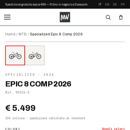
Spedizione gratuita sopra €99 — Ritiro in negozio a Sassuolo
IT
EN
DE
FR
Home
/
MTB
/
Specialized Epic 8 Comp 2026
⤢ ZOOM
2026
SPECIALIZED
· 2026
EPIC 8 COMP 2026
Rif.
90326-5
€ 5.499
IVA inclusa · spedizione calcolata al checkout
COLORI
Scegli
colori