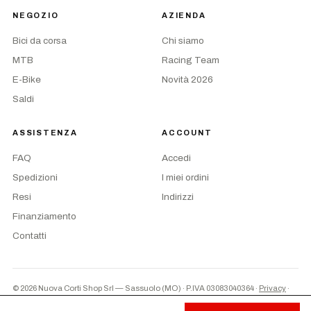
NEGOZIO
AZIENDA
Bici da corsa
Chi siamo
MTB
Racing Team
E-Bike
Novità 2026
Saldi
ASSISTENZA
ACCOUNT
FAQ
Accedi
Spedizioni
I miei ordini
Resi
Indirizzi
Finanziamento
Contatti
© 2026 Nuova Corti Shop Srl — Sassuolo (MO) · P.IVA 03083040364
·
Privacy
·
Termini
·
Preferenze cookie