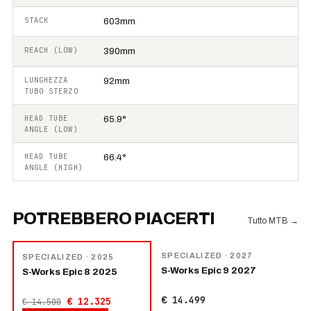
STACK
603mm
REACH (LOW)
390mm
LUNGHEZZA
92mm
TUBO STERZO
HEAD TUBE
65.9°
ANGLE (LOW)
HEAD TUBE
66.4°
ANGLE (HIGH)
POTREBBERO PIACERTI
Tutto MTB
→
NOVITÀ
−
15
%
SPECIALIZED
· 2027
SPECIALIZED
· 2025
S-Works Epic 9 2027
S-Works Epic 8 2025
€ 14.499
€ 12.325
€ 14.500