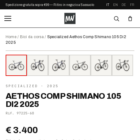
Spedizione gratuita sopra €99 — Ritiro in negozio a Sassuolo
IT
EN
DE
FR
Home
/
Bici da corsa
/
Specialized Aethos Comp Shimano 105 Di2
2025
⤢ ZOOM
2025
SPECIALIZED
· 2025
AETHOS COMP SHIMANO 105
DI2 2025
Rif.
97225-60
€ 3.400