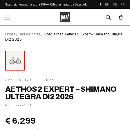
Spedizione gratuita sopra €99 — Ritiro in negozio a Sassuolo
IT
EN
DE
FR
Home
/
Bici da corsa
/
Specialized Aethos 2 Expert – Shimano Ultegra
Di2 2026
⤢ ZOOM
2026
SPECIALIZED
· 2026
AETHOS 2 EXPERT – SHIMANO
ULTEGRA DI2 2026
Rif.
97226-31
€ 6.299