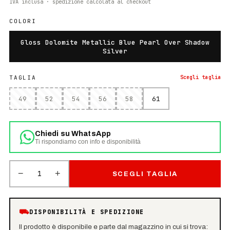
IVA inclusa · spedizione calcolata al checkout
COLORI
Gloss Dolomite Metallic Blue Pearl Over Shadow
Silver
TAGLIA
Scegli
taglia
49
52
54
56
58
61
Chiedi su WhatsApp
Ti rispondiamo con info e disponibilità
−
+
1
SCEGLI TAGLIA
⛟
DISPONIBILITÀ E SPEDIZIONE
Il prodotto è disponibile e parte dal magazzino in cui si trova: