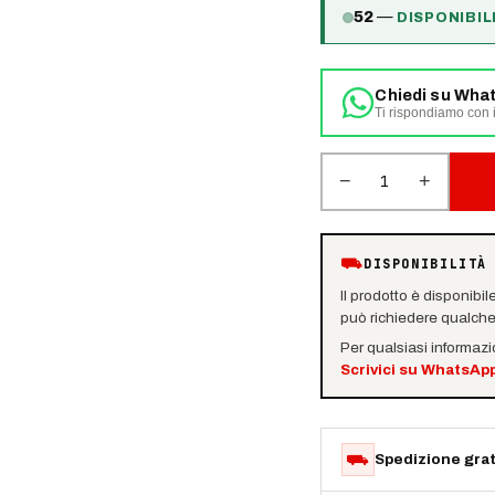
52
—
DISPONIBIL
Chiedi su Wha
Ti rispondiamo con i
−
+
1
⛟
DISPONIBILITÀ
Il prodotto è disponibil
può richiedere qualche 
Per qualsiasi informaz
Scrivici su WhatsAp
⛟
Spedizione grat