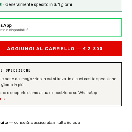
·
Generalmente spedito in 3/4 giorni
E
tsApp
nfo e disponibilità
AGGIUNGI AL CARRELLO — € 2.800
 E SPEDIZIONE
e e parte dal magazzino in cui si trova: in alcuni casi la spedizione
giorno in più.
ione o supporto siamo a tua disposizione su WhatsApp.
p
→
uita
— consegna assicurata in tutta Europa