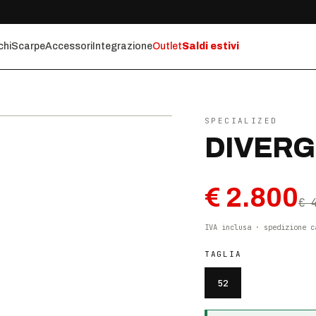
chi
Scarpe
Accessori
Integrazione
Outlet
Saldi estivi
⤢ ZOOM
SPECIALIZED
DIVERG
€ 2.800
€ 
IVA inclusa · spedizione c
TAGLIA
52