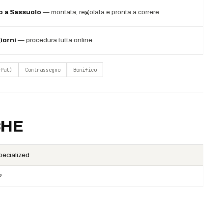
io a Sassuolo
— montata, regolata e pronta a correre
iorni
— procedura tutta online
yPal)
Contrassegno
Bonifico
CHE
pecialized
2