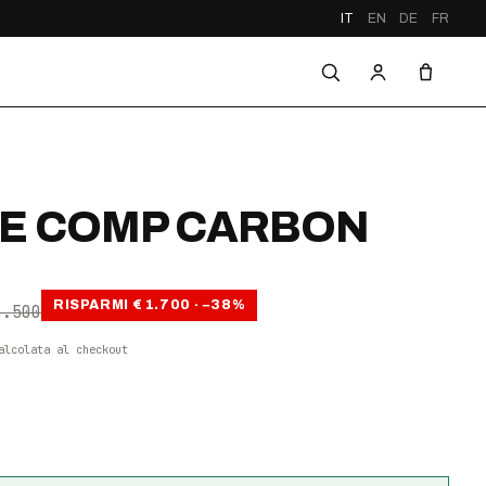
IT
EN
DE
FR
E COMP CARBON
RISPARMI
€ 1.700
· −
38
%
4.500
alcolata al checkout