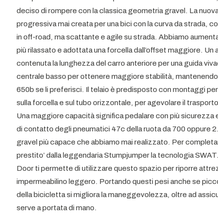
deciso di rompere con la classica geometria gravel. La nuova
progressiva mai creata per una bici con la curva da strada, co
in off-road, ma scattante e agile su strada. Abbiamo aumentat
più rilassato e adottata una forcella dall’offset maggiore. U
contenuta la lunghezza del carro anteriore per una guida v
centrale basso per ottenere maggiore stabilità, mantenendo l
650b se li preferisci. Il telaio è predisposto con montaggi 
sulla forcella e sul tubo orizzontale, per agevolare il trasport
Una maggiore capacità significa pedalare con più sicurezza e
di contatto degli pneumatici 47c della ruota da 700 oppure 2.1
gravel più capace che abbiamo mai realizzato. Per completare
prestito’ dalla leggendaria Stumpjumper la tecnologia SWAT. 
Door ti permette di utilizzare questo spazio per riporre attrez
impermeabilino leggero. Portando questi pesi anche se piccol
della bicicletta si migliora la maneggevolezza, oltre ad assic
serve a portata di mano.