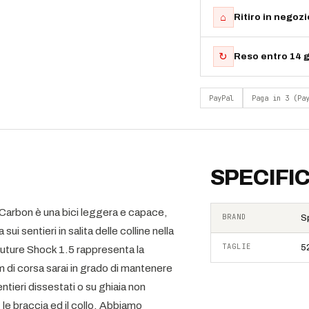
⌂
Ritiro in negoz
↻
Reso entro 14 g
PayPal
Paga in 3 (Pa
SPECIFI
p Carbon è una bici leggera e capace,
BRAND
S
ui sentieri in salita delle colline nella
TAGLIE
5
 Future Shock 1.5 rappresenta la
m di corsa sarai in grado di mantenere
entieri dissestati o su ghiaia non
le braccia ed il collo. Abbiamo