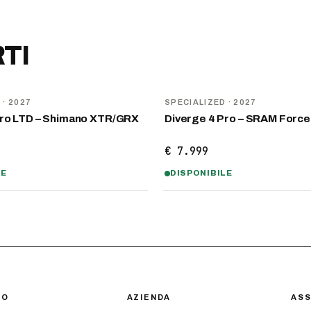
TI
NOVITÀ
D
· 2027
SPECIALIZED
· 2027
Pro LTD – Shimano XTR/GRX
Diverge 4 Pro – SRAM Forc
€ 7.999
LE
DISPONIBILE
IO
AZIENDA
ASS