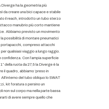
 Diverge ha la geometria più
sì da creare una bici capace e stabile
o il reach, introdotto un tubo sterzo
n attacco manubrio più corto mantiene
ivace. Abbiamo previsto un movimento
a possibilità di montare pneumatici
per portapacchi, compreso attacchi
o per qualsiasi viaggio a lungo raggio.
 confidenza. Con l’ampia superficie
″ della ruota da 27,5 la Diverge è la
 il quadro, abbiamo ‘preso in
All’interno del tubo obliquo lo SWAT
zi, kit foratura o persino un
i non sul corpo ma nella parte bassa
urarti di avere sempre quello che