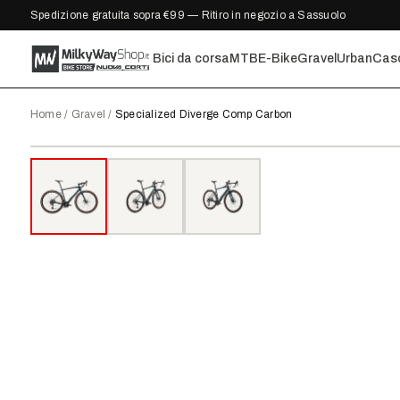
Spedizione gratuita sopra €99 — Ritiro in negozio a Sassuolo
Bici da corsa
MTB
E-Bike
Gravel
Urban
Cas
Home
/
Gravel
/
Specialized Diverge Comp Carbon
IN OFFERTA
●
DISPONIBILE