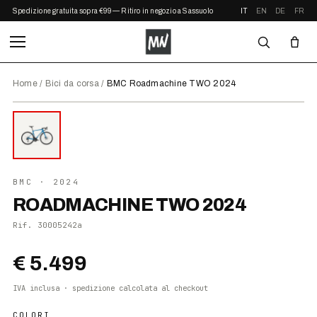
Spedizione gratuita sopra €99 — Ritiro in negozio a Sassuolo
IT
EN
DE
FR
Home
/
Bici da corsa
/
BMC Roadmachine TWO 2024
⤢ ZOOM
2024
BMC
· 2024
ROADMACHINE TWO 2024
Rif.
30005242a
€ 5.499
IVA inclusa · spedizione calcolata al checkout
COLORI