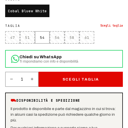
Cobal Bluew White
TAGLIA
Scegli
taglia
47
51
54
56
58
61
Chiedi su WhatsApp
Ti rispondiamo con info e disponibilità
−
+
1
SCEGLI TAGLIA
⛟
DISPONIBILITÀ E SPEDIZIONE
Il prodotto è disponibile e parte dal magazzino in cui si trova:
in alcuni casi la spedizione può richiedere qualche giorno in
più.
Per qualsiasi informazione o supporto siamo a tua