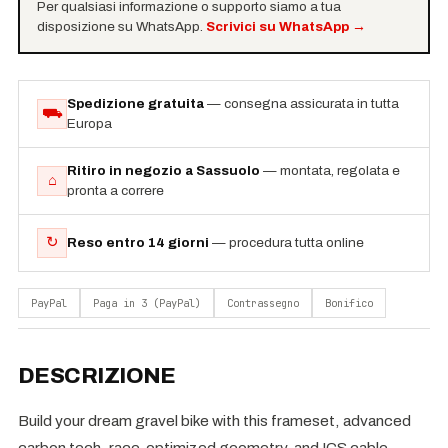
Per qualsiasi informazione o supporto siamo a tua
disposizione su WhatsApp.
Scrivici su WhatsApp
→
Spedizione gratuita
— consegna assicurata in tutta
⛟
Europa
Ritiro in negozio a Sassuolo
— montata, regolata e
⌂
pronta a correre
↻
Reso entro 14 giorni
— procedura tutta online
PayPal
Paga in 3 (PayPal)
Contrassegno
Bonifico
DESCRIZIONE
Build your dream gravel bike with this frameset, advanced
carbon tech, race-optimized geometry, and ICS cable