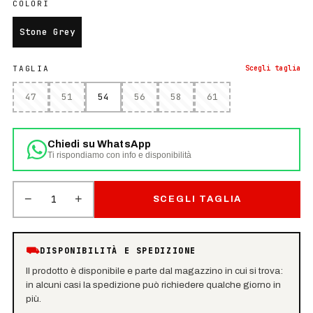
COLORI
Stone Grey
TAGLIA
Scegli
taglia
47
51
54
56
58
61
Chiedi su WhatsApp
Ti rispondiamo con info e disponibilità
−
+
1
SCEGLI TAGLIA
⛟
DISPONIBILITÀ E SPEDIZIONE
Il prodotto è disponibile e parte dal magazzino in cui si trova:
in alcuni casi la spedizione può richiedere qualche giorno in
più.