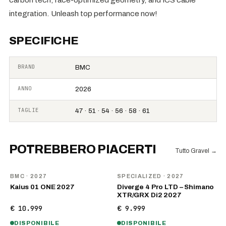
integration. Unleash top performance now!
SPECIFICHE
BRAND
BMC
ANNO
2026
TAGLIE
47 · 51 · 54 · 56 · 58 · 61
POTREBBERO PIACERTI
Tutto Gravel
→
NOVITÀ
NOVITÀ
BMC
· 2027
SPECIALIZED
· 2027
Kaius 01 ONE 2027
Diverge 4 Pro LTD – Shimano
XTR/GRX Di2 2027
€ 10.999
€ 9.999
DISPONIBILE
DISPONIBILE