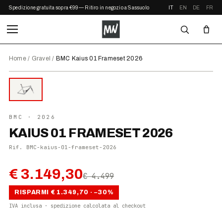
Spedizione gratuita sopra €99 — Ritiro in negozio a Sassuolo
IT
EN
DE
FR
Home
/
Gravel
/
BMC Kaius 01 Frameset 2026
⤢ ZOOM
IN OFFERTA
●
DISPONIBILE
BMC
· 2026
KAIUS 01 FRAMESET 2026
Rif.
BMC-kaius-01-frameset-2026
€ 3.149,30
€ 4.499
RISPARMI
€ 1.349,70
· −
30
%
IVA inclusa · spedizione calcolata al checkout