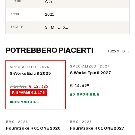
BRAND
Altri
ANNO
2021
TAGLIE
S · M · L · XL
POTREBBERO PIACERTI
Tutto MTB
→
NOVITÀ
−
15
%
SPECIALIZED
· 2027
SPECIALIZED
· 2025
S-Works Epic 9 2027
S-Works Epic 8 2025
€ 14.499
€ 12.325
€ 14.500
RISPARMI
€ 2.175
DISPONIBILE
DISPONIBILE
NOVITÀ
NOVITÀ
BMC
· 2026
BMC
· 2027
Fourstroke R 01 ONE 2026
Fourstroke R 01 ONE 2027