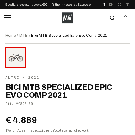
Spedizione gratuita sopra €99 — Ritiro in negozio a Sassuolo
IT
EN
DE
FR
Home
/
MTB
/
Bici MTB Specialized Epic Evo Comp 2021
⤢ ZOOM
2021
ALTRI
· 2021
BICI MTB SPECIALIZED EPIC
EVO COMP 2021
Rif.
94820-50
€ 4.889
IVA inclusa · spedizione calcolata al checkout