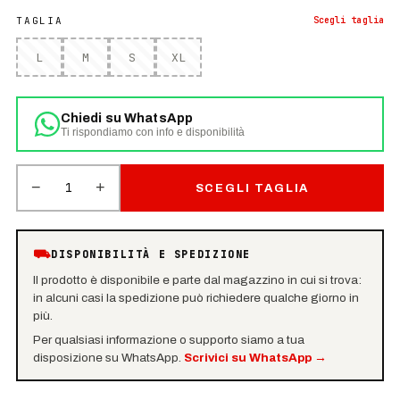
TAGLIA
Scegli
taglia
L
M
S
XL
Chiedi su WhatsApp
Ti rispondiamo con info e disponibilità
−
+
1
SCEGLI TAGLIA
⛟
DISPONIBILITÀ E SPEDIZIONE
Il prodotto è disponibile e parte dal magazzino in cui si trova:
in alcuni casi la spedizione può richiedere qualche giorno in
più.
Per qualsiasi informazione o supporto siamo a tua
disposizione su WhatsApp.
Scrivici su WhatsApp
→